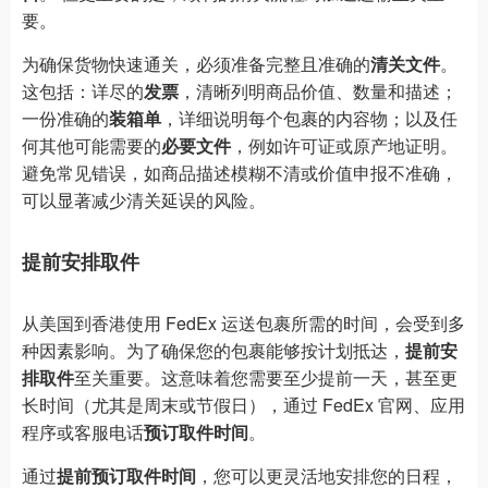
要。
为确保货物快速通关，必须准备完整且准确的
清关文件
。
这包括：详尽的
发票
，清晰列明商品价值、数量和描述；
一份准确的
装箱单
，详细说明每个包裹的内容物；以及任
何其他可能需要的
必要文件
，例如许可证或原产地证明。
避免常见错误，如商品描述模糊不清或价值申报不准确，
可以显著减少清关延误的风险。
提前安排取件
从美国到香港使用 FedEx 运送包裹所需的时间，会受到多
种因素影响。为了确保您的包裹能够按计划抵达，
提前安
排取件
至关重要。这意味着您需要至少提前一天，甚至更
长时间（尤其是周末或节假日），通过 FedEx 官网、应用
程序或客服电话
预订取件时间
。
通过
提前预订取件时间
，您可以更灵活地安排您的日程，