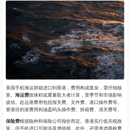
美国手机海运拼箱进口到香港，费用构成复杂，需仔细核
算。
海运费
按体积或重量取大者计算，受季节和市场影响
波动。起运港费用包括报关费、文件费、港口操作费等。
香港目的港费用则涵盖码头操作费、拆箱费、清关费等。
保险费
根据险种和保险公司报价而定。香港实行低关税政
策，但手机进口可能涉及增值税。此外，还需考虑商检费