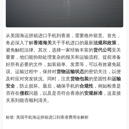
从美国海运拼箱进口手机到香港，需要格外留意。首先，
务必深入了解
香港海关
关于手机进口的最新
法规和政策
，
避免触犯法律。其次，选择一家经验丰富的
货代公司
至关
重要，他们能协助处理复杂的报关和运输流程。提前准备
好所有必要的文件，如装箱单、发票等，可以有效避免延
误。运输过程中，保持对
货物运输状态
的密切关注，以便
及时应对突发状况。同时，注意
货物包装
的坚固性和
运输
安全
，防止损坏。最后，确保手机的
合规性
，例如检查是
否存在
侵权
问题，以及是否符合香港的
安规标准
，这直接
关系到能否顺利清关。
标签:
美国手机海运拼箱进口到香港费用全解析