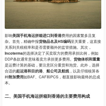
影响
美国手机海运拼箱进口到香港
费用的因素繁多且复
杂。首先，精确申报
货物品名及HS编码
至关重要，这直接
关系到关税税率和是否需要额外的监管措施。其次，
Incoterms
的选择决定了买卖双方的费用承担比例，例如
DDP条款通常意味着卖方承担更多费用。
货物体积和重量
是运费计算的基础，要注意区分重货和泡货。此外，选择
合适的
起运港和目的港
、
船公司及航线
，以及仔细核算各
种
附加费用
如BAF、CAF和PCS，都直接影响最终的总成
本。
二、美国手机海运拼箱到香港的主要费用构成