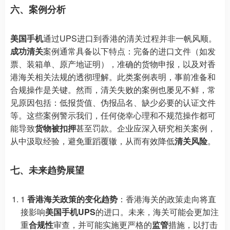
六、案例分析
美国手机
通过UPS进口到香港的清关过程并非一帆风顺。
成功清关
案例通常具备以下特点：完备的进口文件（如发
票、装箱单、原产地证明），准确的货物申报，以及对香
港海关相关法规的透彻理解。此类案例表明，事前准备和
合规操作是关键。然而，清关失败的案例也屡见不鲜，常
见原因包括：低报货值、伪报品名、缺少必要的认证文件
等。这些案例警示我们，任何侥幸心理和不规范操作都可
能导致
货物被扣押
甚至罚款。企业应深入研究相关案例，
从中汲取经验，避免重蹈覆辙，从而有效降低
清关风险
。
七、未来趋势展望
1
香港海关政策的变化趋势
：香港海关的政策走向将直
接影响
美国手机UPS
的进口。未来，海关可能会更加注
重
合规性
审查，并可能实施更严格的
监管
措施，以打击