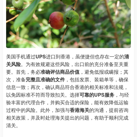
美国手机通过
UPS
进口到香港，虽便捷但也存在一定的
清
关风险
。为有效规避这些风险，出口前的充分准备至关重
要。首先，务必
准确评估商品价值
，避免低报或瞒报；其
次，准备
完整且准确的文件
，包括发票、装箱单等，确保
信息一致；再次，确认商品符合香港的相关标准和法规，
以免因标准不符而导致扣关。选择
可靠的UPS服务
，与经
验丰富的代理合作，并购买合适的保险，能有效降低运输
过程中的风险。此外，加强与
香港海关
的沟通，提前咨询
相关政策，并及时处理海关提出的问题，有助于顺利完成
清关。