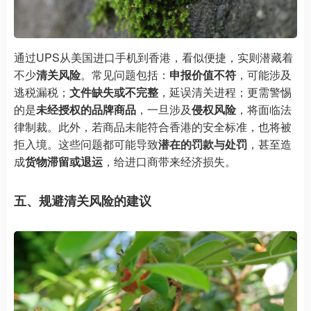
通过UPS从美国进口手机到香港，看似便捷，实则潜藏着
不少
清关风险
。常见问题包括：
申报价值不符
，可能涉及
逃税漏税；
文件缺失或不完整
，延误清关进程；更需警惕
的是
未经授权的品牌商品
，一旦涉及
侵权风险
，将面临法
律制裁。此外，若商品未能符合香港的安全标准，也将被
拒入境。这些问题都可能导致
潜在的罚款与处罚
，甚至造
成
货物滞留或退运
，给进口商带来经济损失。
五、规避清关风险的建议