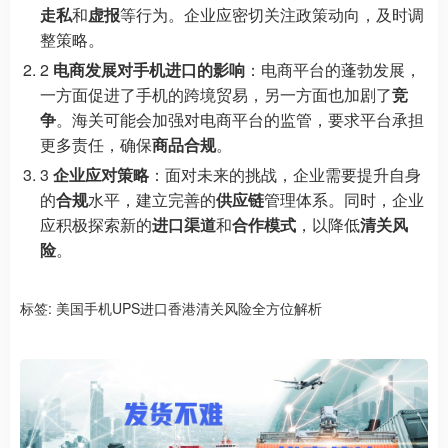
走私
和
虚报
等行为。企业应密切关注政策动向，及时调
整策略。
2
电商发展对手机进口的影响
：电商平台的蓬勃发展，
一方面促进了手机的跨境贸易，另一方面也加剧了
竞
争
。海关可能会加强对电商平台的监管，要求平台承担
更多责任，确保
商品合规
。
3
企业应对策略
：面对未来的挑战，企业需要提升自身
的
合规
水平，建立完善的
供应链
管理体系。同时，企业
应积极探索新的
进口渠道
和
合作模式
，以降低
清关风
险
。
标签:
美国手机UPS进口香港清关风险全方位解析