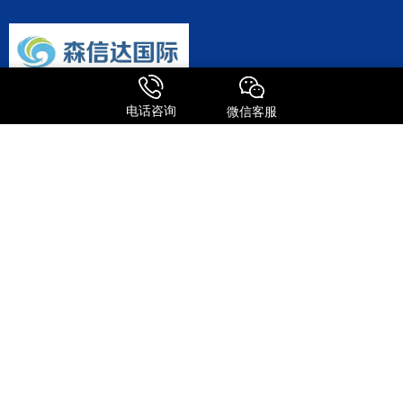
森信达主营业务涵盖国际快递、快件报关、邮寄包裹、转运公司及国
电话咨询
微信客服
际物流等全链条服务。作为FEDEX、UPS、DHL、TNT等国际快递巨
头的深度合作伙伴，公司整合了全球专线资源，为客户提供极具竞争
力的运输方案。
服务特点
全球进口
FedEx国际快递
UPS 国际快递
国际物流