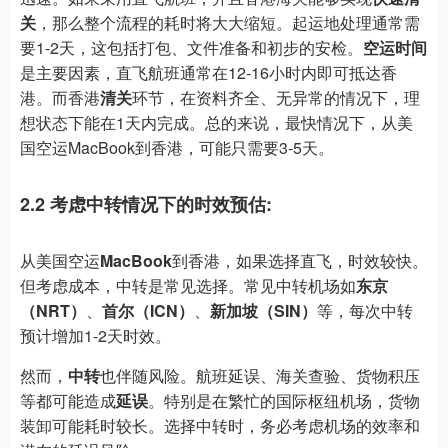
关
，那么整个流程的耗时将大大缩短。起运地处理通常需
要1-2天，这包括打包、文件准备和初步的安检。
空运时间
是主要因素，直飞航班通常在12-16小时内即可抵达香
港。而香港
清关
环节，在资料齐全、无异常的情况下，理
想状态下能在1天内完成。总的来说，最快情况下，从美
国空运MacBook到香港，可能只需要3-5天。
2.2 考虑中转情况下的时效预估:
从美国空运
MacBook
到香港，如果选择直飞，时效较快。
但考虑成本，中转是常见选择。常见中转机场如
东京
（NRT）
、
首尔（ICN）
、
新加坡（SIN）
等，每次中转
预计增加1-2天时效。
然而，
中转
也伴随风险。航班延误、海关查验、货物积压
等都可能造成
延误
。特别是在繁忙的国际枢纽机场，货物
装卸可能耗时较长。选择中转时，务必考虑机场的效率和