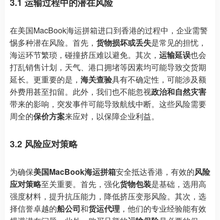
3.1 运输过程中的潜在风险
在美国MacBook海运拼箱进口到香港的过程中，企业需警
惕多种潜在风险。首先，
货物损坏或丢失
是常见的担忧，
海运环节繁琐，碰撞挤压难以避免。其次，
运输延误
也会
打乱销售计划，天气、港口拥堵等因素均可能导致交货期
延长。更重要的是，
海关查验
具有不确定性，可能涉及额
外费用甚至扣留。此外，我们也不能忽视
政治和自然灾害
带来的影响，突发事件可能导致航线中断。这些风险需要
周全的
保价方案
来应对，以保障企业利益。
3.2 风险应对策略
为确保
美国MacBook海运拼箱
安全抵达香港，有效的
风险
应对策略
至关重要。首先，强化
货物包装
是基础，选用高
强度材料，提升抗压能力，降低挤压变形风险。其次，选
择信誉卓越的
船公司
和
货运代理
，他们的专业经验能有效