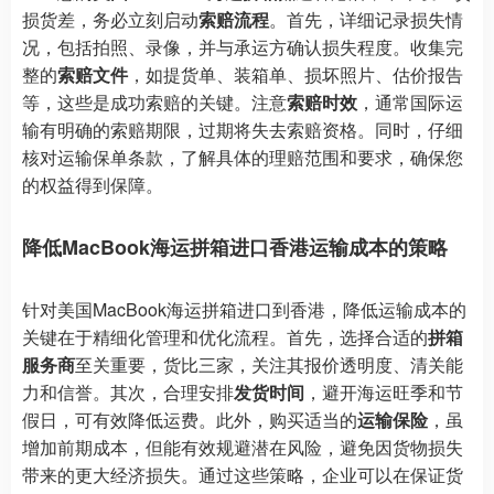
损货差，务必立刻启动
索赔流程
。首先，详细记录损失情
况，包括拍照、录像，并与承运方确认损失程度。收集完
整的
索赔文件
，如提货单、装箱单、损坏照片、估价报告
等，这些是成功索赔的关键。注意
索赔时效
，通常国际运
输有明确的索赔期限，过期将失去索赔资格。同时，仔细
核对运输保单条款，了解具体的理赔范围和要求，确保您
的权益得到保障。
降低MacBook海运拼箱进口香港运输成本的策略
针对美国MacBook海运拼箱进口到香港，降低运输成本的
关键在于精细化管理和优化流程。首先，选择合适的
拼箱
服务商
至关重要，货比三家，关注其报价透明度、清关能
力和信誉。其次，合理安排
发货时间
，避开海运旺季和节
假日，可有效降低运费。此外，购买适当的
运输保险
，虽
增加前期成本，但能有效规避潜在风险，避免因货物损失
带来的更大经济损失。通过这些策略，企业可以在保证货