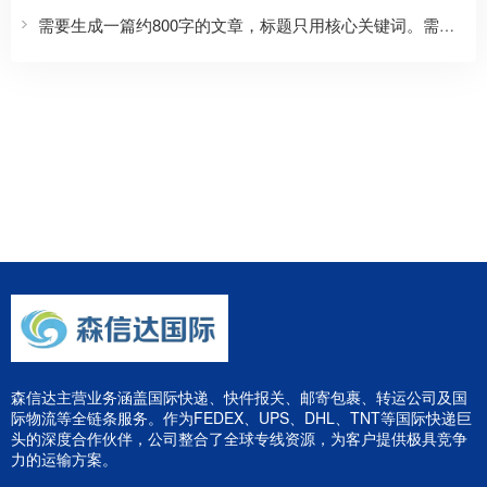
需要生成一篇约800字的文章，标题只用核心关键词。需要包含正文，格式要求：标题，三个划线，正文，三个划线。正文需要覆盖SEO长尾方向，自然覆盖价格/流程等。开头段前100字出现核心关键词。使用##二级标题划分3-6个主体章节，每个##标题尽量包含核心词或变体。结尾段可用##总结。内容具体。
森信达主营业务涵盖国际快递、快件报关、邮寄包裹、转运公司及国
际物流等全链条服务。作为FEDEX、UPS、DHL、TNT等国际快递巨
头的深度合作伙伴，公司整合了全球专线资源，为客户提供极具竞争
力的运输方案。