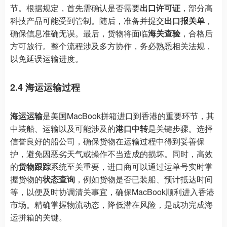
节。根据规定，首先需确认是否需要
出口许可证
，部分高
科技产品可能受到管制。随后，准备并提交
出口报关单
，
确保信息准确无误。最后，货物将面临
海关查验
，合格后
方可放行。整个流程涉及多方协作，务必熟悉相关法规，
以免延误运输进度。
2.4 海运运输过程
海运运输
是美国MacBook拼箱进口到香港的重要环节，其
中装船、运输以及可能涉及的
港口中转
是关键步骤。选择
信誉良好的船公司，确保货物在运输过程中得到妥善保
护，避免因恶劣天气或操作不当造成的损坏。同时，高效
的
货物跟踪
系统至关重要，进口商可以通过运单号实时掌
握货物的
状态查询
，例如货物是否已装船、预计抵达时间
等，以便及时协调清关事宜，确保MacBook顺利进入香港
市场。精确掌握物流动态，降低潜在风险，是成功完成海
运拼箱的关键。