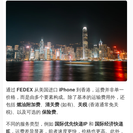
通过
FEDEX
从美国进口
iPhone
到香港，运费并非单一
价格，而是由多个要素构成。除了基本的运输费用外，还
包括
燃油附加费
、
清关费
(如有)、
关税
(香港通常免关
税)、以及可选的
保险费
。
不同的服务类型，例如
国际优先快递IP
和
国际经济快递
IE
，运费差异显著，前者速度更快，价格也更高。此外，