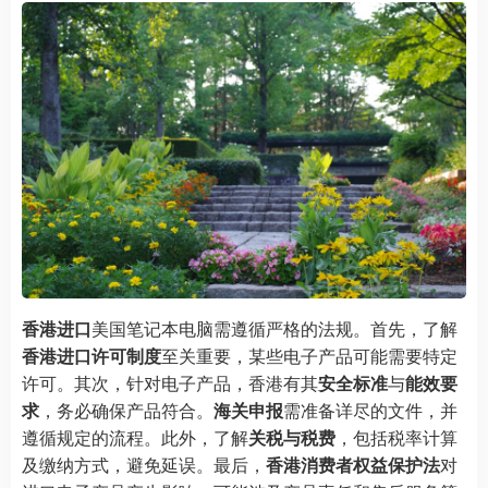
香港进口
美国笔记本电脑需遵循严格的法规。首先，了解
香港进口许可制度
至关重要，某些电子产品可能需要特定
许可。其次，针对电子产品，香港有其
安全标准
与
能效要
求
，务必确保产品符合。
海关申报
需准备详尽的文件，并
遵循规定的流程。此外，了解
关税与税费
，包括税率计算
及缴纳方式，避免延误。最后，
香港消费者权益保护法
对