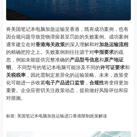
将美国笔记本电脑加急运输至香港，既有成功案例，也有
因合规问题导致货物滞留甚至罚款的失败案例。成功案例
通常建立在对
香港海关政策
的深入理解和对
加急运输流程
的精确把控之上。失败案例则往往源于对
申报要求
的疏
忽，例如未能提供完整准确的
产品型号信息
和
原产地证
明
。 不同型号的笔记本电脑可能涉及不同的
许可证要求
和
关税税率
，因此需制定差异化的运输策略。未来，政策变
化可能进一步收紧
电子产品进口监管
，
合规性
将变得更加
重要。企业应密切关注政策动态，提前做好风险评估和应
对措施。
标签:
美国笔记本电脑加急运输进口香港限制政策解读