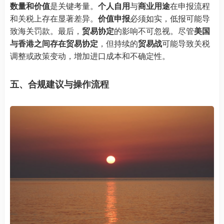
数量和价值
是关键考量。
个人自用
与
商业用途
在申报流程
和关税上存在显著差异。
价值申报
必须如实，低报可能导
致海关罚款。最后，
贸易协定
的影响不可忽视。尽管
美国
与香港之间存在贸易协定
，但持续的
贸易战
可能导致关税
调整或政策变动，增加进口成本和不确定性。
五、合规建议与操作流程