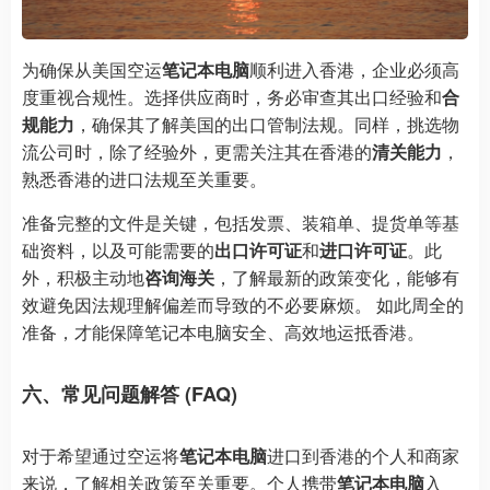
为确保从美国空运
笔记本电脑
顺利进入香港，企业必须高
度重视合规性。选择供应商时，务必审查其出口经验和
合
规能力
，确保其了解美国的出口管制法规。同样，挑选物
流公司时，除了经验外，更需关注其在香港的
清关能力
，
熟悉香港的进口法规至关重要。
准备完整的文件是关键，包括发票、装箱单、提货单等基
础资料，以及可能需要的
出口许可证
和
进口许可证
。此
外，积极主动地
咨询海关
，了解最新的政策变化，能够有
效避免因法规理解偏差而导致的不必要麻烦。 如此周全的
准备，才能保障笔记本电脑安全、高效地运抵香港。
六、常见问题解答 (FAQ)
对于希望通过空运将
笔记本电脑
进口到香港的个人和商家
来说，了解相关政策至关重要。个人携带
笔记本电脑
入