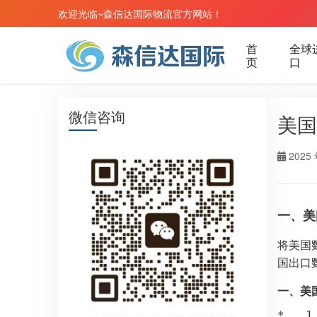
欢迎光临~森信达国际物流官方网站！
首
全球
页
口
微信咨询
美国
2025 
一、美
将美国
国出口
一、美
*   