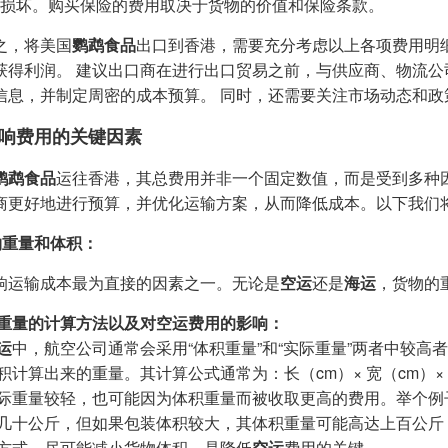
损坏。购买保险的费用取决于货物的价值和保险条款。
之，将美国
鹦鹉食品
出口到香港，需要充分考虑以上各项费用明
获得利润。 建议出口商在进行出口贸易之前，与供应商、物流
信息，并制定周密的成本预算。 同时，还需要关注市场动态和
响费用的关键因素
鹦鹉食品
运往香港，其总费用并非一个固定数值，而是受到多种
商更好地进行预算，并优化运输方案，从而降低成本。以下我们
货物重量和体积：
响运输成本最为直接的因素之一。无论是
空运
还是
海运
，货物的
重量的计算方法以及对空运费用的影响：
运
中，航空公司通常会采用“体积重量”和“实际重量”两者中较
积计算出来的重量。其计算公式通常为：长（cm）× 宽（cm）× 
际重量较轻，也可能因为体积重量而被收取更高的费用。举个例
几十公斤，但如果包装体积较大，其体积重量可能高达上百公斤
方式，尽可能减小货物体积，是降低
空运
费用的关键。