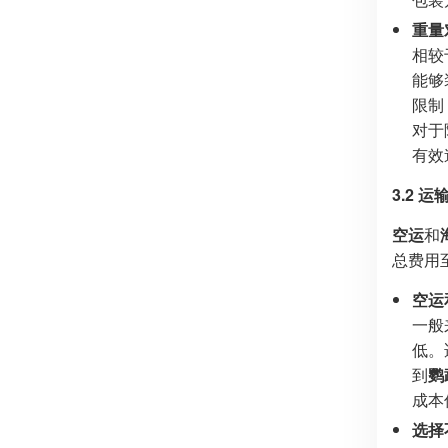
重量
相较
能够
限制
对于
有效
3.2 
空运
和
总费用
空运
一般
低。
到
鹦
成本
选择