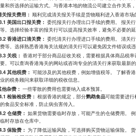
量和所选择的运输方式。与香港本地的物流公司建立合作关系，
3 清关报关费用：
顺利完成清关报关手续是货物顺利进入香港市场
.3.1 美国出口报关费：
委托报关行办理出口手续的费用。 报关
等。选择经验丰富的报关行可以提高报关效率，避免不必要的延
.3.2 香港进口清关费：
委托清关行办理进口手续的费用。 清关
费等。选择熟悉香港海关法规的清关行可以避免因文件错误或违
.3.3 关税：
香港对于部分商品征收关税，需要根据具体商品税率
要。可以查询香港海关的网站或咨询专业的清关行来获取最新的
.3.4 其他税费：
可能涉及的其他税费，例如增值税等。 了解香
业的税务顾问来获取详细的税收信息。
 其他杂费：
一些零散的费用也需要纳入成本预算。
.4.1 检验检疫费：
根据香港的规定，部分
鹦鹉食品
可能需要进行
的食品安全标准，防止病虫害传入。
.4.2 仓储费：
如果货物需要临时存放，可能产生的仓储费用。 
临时存放在仓库中。
.4.3 保险费：
为了降低运输风险，可选择购买货物运输保险。 