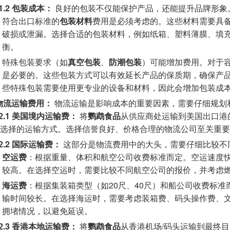
.1.2 包装成本：
良好的包装不仅能保护产品，还能提升品牌形象
符合出口标准的
包装材料
费用是必须考虑的。这些材料需要具
破损或泄漏。选择合适的包装材料，例如纸箱、塑料薄膜、填
衡。
特殊包装要求（如
真空包装
、
防潮包装
）可能增加费用。对于
是必要的。这些包装方式可以有效延长产品的保质期，确保产
些特殊包装需要使用更专业的设备和材料，因此会增加包装成
2 物流运输费用：
物流运输是影响成本的重要因素，需要仔细规划
.2.1 美国境内运输费：
将
鹦鹉食品
从供应商处运输到美国出口港
选择的运输方式。选择信誉良好、价格合理的物流公司至关重要
.2.2 国际运输费：
这部分是物流费用中的大头，需要仔细比较不
空运费
：根据重量、体积和航空公司收费标准而定。空运速度
较高。在选择空运时，需要比较不同航空公司的报价，并考虑
海运费
：根据集装箱类型（如20尺、40尺）和船公司收费标
输时间较长。在选择海运时，需要考虑装箱费、码头操作费、
拥堵情况，以避免延误。
.2.3 香港本地运输费：
将
鹦鹉食品
从香港机场/码头运输到最终