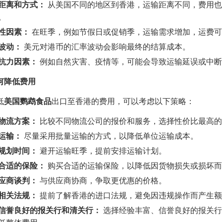
距离和方式：
从美国不同的地区到香港，运输距离不同，费用也
。
性因素：
在旺季，例如节假日或促销季，运输需求增加，运费可
波动：
美元对港币的汇率波动会影响最终的结算成本。
抗力因素：
例如自然灾害、疫情等，可能会导致运输延误或中断
何降低费用
低
美国鹦鹉食品
出口至香港的费用，可以考虑以下策略：
物流方案：
比较不同物流公司的报价和服务，选择性价比最高的
运输：
尽量采用批量运输的方式，以降低单位运输成本。
规划时间：
避开运输旺季，提前安排运输计划。
合适的保险：
购买合适的运输保险，以降低因货物损失或损坏而
应商谈判：
与供应商协商，争取更优惠的价格。
相关法规：
提前了解香港的进口法规，避免因违规操作而产生额
信誉良好的报关行和清关行：
选择经验丰富、信誉良好的报关行