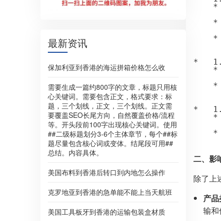
    
   
    
   
    
最新资讯
   
*   
保加利亚到香港的海运拼箱价格怎么收
    *
   
    *
需要生成一篇约800字的文章，标题只用核
   
心关键词。需要包含正文，格式要求：标
题，三个划线，正文，三个划线。正文需
*   
要覆盖SEO长尾方向，自然覆盖价格/流程
    
等。开头段前100字出现核心关键词。使用
   
    
##二级标题划分3-6个主体章节，每个##标
题尽量包含核心词或变体。结尾段可用##
总结。内容具体。
二、影
美国布料到香港后转口到内地怎么操作
除了上
克罗地亚到香港的急单能不能上当天航班
产品
输和
美国工具板牙到香港的运输包装盒材质