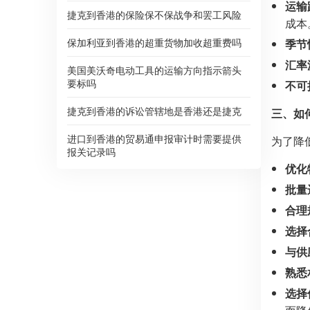
运输
捷克到香港的保险保不保战争和罢工风险
成本
保加利亚到香港的超重货物加收超重费吗
季节
汇率
美国美沃奇电动工具的运输方向指示箭头
要标吗
不可
捷克到香港的诉讼管辖地是香港还是捷克
三、如
进口到香港的贸易通申报审计时需要提供
为了降
报关记录吗
优化
批量
合理
选择
与供
熟悉
选择