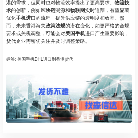
港的需求，但同时也对物流效率提出了更高要求。
物流技
术
的创新，例如
区块链
溯源和
物联网
实时追踪，有望显著
优化
手机进口
的流程，提升供应链的透明度和效率。然
而，未来香港海关
政策法规
的潜在变化，如更严格的合规
要求或关税调整，可能会对
美国手机
进口产生重要影响，
货代企业需密切关注并及时调整策略。
标签:
美国手机DHL进口到香港货代