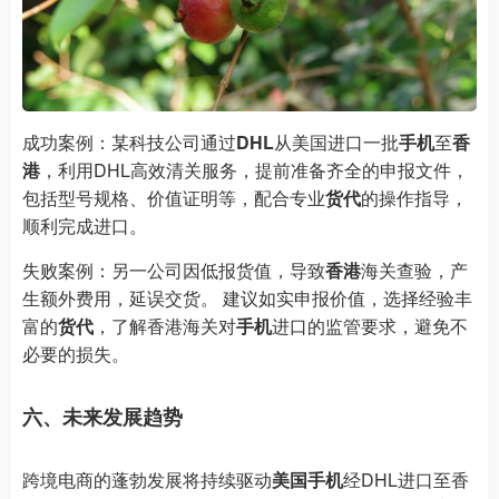
成功案例：某科技公司通过
DHL
从美国进口一批
手机
至
香
港
，利用DHL高效清关服务，提前准备齐全的申报文件，
包括型号规格、价值证明等，配合专业
货代
的操作指导，
顺利完成进口。
失败案例：另一公司因低报货值，导致
香港
海关查验，产
生额外费用，延误交货。 建议如实申报价值，选择经验丰
富的
货代
，了解香港海关对
手机
进口的监管要求，避免不
必要的损失。
六、未来发展趋势
跨境电商的蓬勃发展将持续驱动
美国手机
经DHL进口至香