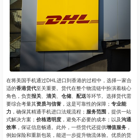
在将美国手机通过DHL进口到香港的过程中，选择一家合
适的
香港货代
至关重要。货代在整个物流链中扮演着核心
角色，负责
报关
、
清关
、
仓储
、
配送
等环节。选择货代需
要综合考量其
资质与信誉
，这是可靠性的保障；
专业能
力
，确保其精通手机进口法规流程；
服务范围
，提供一站
式解决方案；
价格透明度
，避免不必要的成本；以及
沟通
效率
，保证信息畅通。此外，一些货代还提供
增值服务
，
例如保险和重新包装，能进一步提升物流体验。优质的货