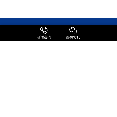
电话咨询
微信客服
森信达主营业务涵盖国际快递、快件报关、邮寄包裹、转运公司及国
际物流等全链条服务。作为FEDEX、UPS、DHL、TNT等国际快递巨
头的深度合作伙伴，公司整合了全球专线资源，为客户提供极具竞争
力的运输方案。
服务特点
全球进口