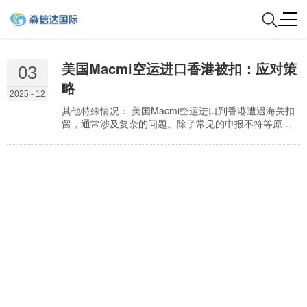
美国Macmi空运进口香港被扣：应对策
03
略
2025 - 12
其他特殊情况： 美国Macmi空运进口到香港遭遇海关扣
留，通常涉及复杂的问题。除了常见的申报不符等原因
外，贸易管制或制裁措施以及违禁品或限制进口物品是
两种较为棘手的特殊情况。前者可能由于Macmi产品涉
及受美国出口管制的技术或产品，香港作为转运地也需
遵守相关规定。后者则可能触及香港的法律，例如未经
许可的武器、受保护动植物等。了解清楚被扣的具体原
因，才能对症下药，采取相应的法律途径或调整进口策
略。 …