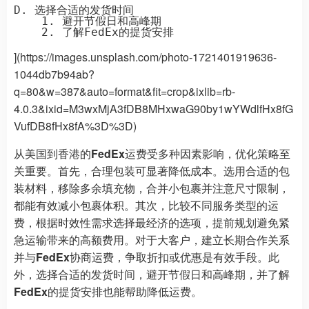
D. 选择合适的发货时间

    1. 避开节假日和高峰期

](https://images.unsplash.com/photo-1721401919636-
1044db7b94ab?
q=80&w=387&auto=format&fit=crop&ixlib=rb-
4.0.3&ixid=M3wxMjA3fDB8MHxwaG90by1wYWdlfHx8fG
VufDB8fHx8fA%3D%3D)
从美国到香港的
FedEx
运费受多种因素影响，优化策略至
关重要。首先，合理包装可显著降低成本。选用合适的包
装材料，移除多余填充物，合并小包裹并注意尺寸限制，
都能有效减小包裹体积。其次，比较不同服务类型的运
费，根据时效性需求选择最经济的选项，提前规划避免紧
急运输带来的高额费用。对于大客户，建立长期合作关系
并与
FedEx
协商运费，争取折扣或优惠是有效手段。此
外，选择合适的发货时间，避开节假日和高峰期，并了解
FedEx
的提货安排也能帮助降低运费。