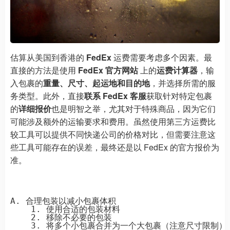
估算从美国到香港的
FedEx
运费需要考虑多个因素。最
直接的方法是使用
FedEx 官方网站
上的
运费计算器
，输
入包裹的
重量、尺寸、起运地和目的地
，并选择所需的服
务类型。此外，直接
联系 FedEx 客服
获取针对特定包裹
的
详细报价
也是明智之举，尤其对于特殊商品，因为它们
可能涉及额外的运输要求和费用。虽然使用第三方运费比
较工具可以提供不同快递公司的价格对比，但需要注意这
些工具可能存在的误差，最终还是以 FedEx 的官方报价为
准。
A. 合理包装以减小包裹体积

    1. 使用合适的包装材料

    2. 移除不必要的包装

    3. 将多个小包裹合并为一个大包裹（注意尺寸限制）
