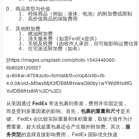
D. 商品类型与价值

    1. 特殊商品（例如：液体、电池）的附加费或限制

    2. 高价值商品的保险费用

E. 其他附加费

    1. 燃油附加费

    2. 清关服务费 (如需FedEx提供)

    3. 关税及税费 (由收件人承担，但可能影响运费估算)
](https://images.unsplash.com/photo-1543448360-
6b80281205f2?
q=80&w=870&auto=format&fit=crop&ixlib=rb-
4.0.3&ixid=M3wxMjA3fDB8MHxwaG90by1wYWdlfHx8fG
VufDB8fHx8fA%3D%3D)
从美国通过
FedEx
寄送包裹到香港，费用并非固定值，
而是受到多重因素的影响。首先，
包裹的重量和尺寸
是关
键。 FedEx 会比较实际重量和体积重量，取较大值作为计
费重量。超大或超重包裹还会产生额外附加费。其次，
服
务类型
的选择直接影响费用， FedEx 国际优先快递