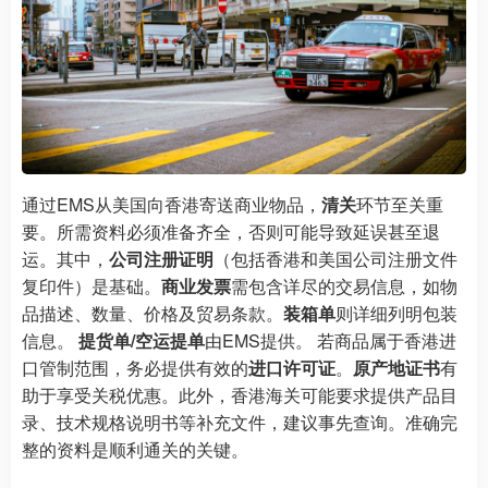
通过EMS从美国向香港寄送商业物品，
清关
环节至关重
要。所需资料必须准备齐全，否则可能导致延误甚至退
运。其中，
公司注册证明
（包括香港和美国公司注册文件
复印件）是基础。
商业发票
需包含详尽的交易信息，如物
品描述、数量、价格及贸易条款。
装箱单
则详细列明包装
信息。
提货单/空运提单
由EMS提供。 若商品属于香港进
口管制范围，务必提供有效的
进口许可证
。
原产地证书
有
助于享受关税优惠。此外，香港海关可能要求提供产品目
录、技术规格说明书等补充文件，建议事先查询。准确完
整的资料是顺利通关的关键。