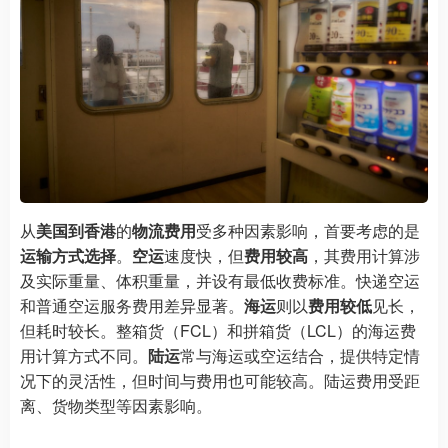
从
美国到香港
的
物流费用
受多种因素影响，首要考虑的是
运输方式选择
。
空运
速度快，但
费用较高
，其费用计算涉
及实际重量、体积重量，并设有最低收费标准。快递空运
和普通空运服务费用差异显著。
海运
则以
费用较低
见长，
但耗时较长。整箱货（FCL）和拼箱货（LCL）的海运费
用计算方式不同。
陆运
常与海运或空运结合，提供特定情
况下的灵活性，但时间与费用也可能较高。陆运费用受距
离、货物类型等因素影响。