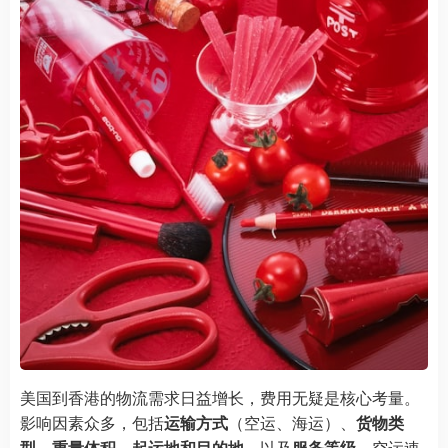
美国到香港的物流需求日益增长，费用无疑是核心考量。
影响因素众多，包括
运输方式
（空运、海运）、
货物类
型
、
重量体积
、
起运地和目的地
、以及
服务等级
。空运速