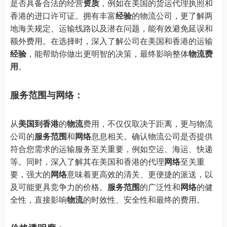
是否具备合法的经营
资质
，例如在美国的货运代理执照和
香港的进口许可证。拥有丰富
经验
的物流公司，更了解两
地海关规定、运输线路以及潜在问题，能有效避免延误和
额外费用。在选择时，深入了解公司在美国和香港的运输
经验
，能帮助你做出更明智的决策，最终影响整体
物流费
用
。
服务范围与网络：
从
美国到香港
的
物流
费用，不仅仅取决于距离，更与物流
公司的
服务范围
和
网络
息息相关。确认物流公司是否提供
符合您需求的运输服务至关重要，例如空运、海运、快递
等。同时，深入了解其在美国和香港的代理
网络
至关重
要，强大的
网络
意味着更高效的清关、更便捷的派送，以
及可能更具竞争力的价格。
服务范围
的广泛性和
网络
的健
全性，直接影响
物流
的时效性、安全性和最终的费用。