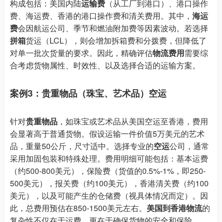
构成包括：美国内陆
运输费
（从工厂到港口）、港口操作
费、海运费、香港的港口操作费和清关费用。其中，
海运
费
会因航运公司、季节和燃油附加费等因素波动。若选择
拼箱
货运（LCL），则会增加拆箱费和分拨费，但降低了
对单一批次货量的要求。因此，精确评估
物流费用
需要综
合考虑货物属性、时效性、以及选择合适的运输方案。
案例3：贵重物品（珠宝、艺术品）空运
针对
贵重物品
，如珠宝或艺术品从美国空运至香港，费用
会显著高于普通货物。假设运输一件价值5万美元的艺术
品，重量50公斤，尺寸适中。选择专业的
空运
公司，通常
采用加固包装和特殊处理。费用明细可能包括：基本运费
（约500-800美元），保险费（货值的0.5%-1%，即250-
500美元），报关费（约100美元），香港清关费（约100
美元），以及可能产生的仓储费（视具体情况而定）。因
此，总费用预估在850-1500美元左右。
美国到香港物流
的
复杂性不仅在于运费，更在于确保货物的安全和保险。