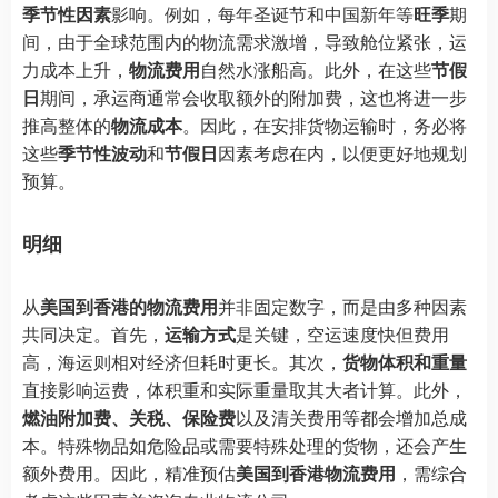
季节性因素
影响。例如，每年圣诞节和中国新年等
旺季
期
间，由于全球范围内的物流需求激增，导致舱位紧张，运
力成本上升，
物流费用
自然水涨船高。此外，在这些
节假
日
期间，承运商通常会收取额外的附加费，这也将进一步
推高整体的
物流成本
。因此，在安排货物运输时，务必将
这些
季节性波动
和
节假日
因素考虑在内，以便更好地规划
预算。
明细
从
美国到香港的物流费用
并非固定数字，而是由多种因素
共同决定。首先，
运输方式
是关键，空运速度快但费用
高，海运则相对经济但耗时更长。其次，
货物体积和重量
直接影响运费，体积重和实际重量取其大者计算。此外，
燃油附加费、关税、保险费
以及清关费用等都会增加总成
本。特殊物品如危险品或需要特殊处理的货物，还会产生
额外费用。因此，精准预估
美国到香港物流费用
，需综合