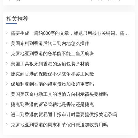
相关推荐
需要生成一篇约800字的文章，标题只用核心关键词。需要包含正文，格式要求：标题，三个划线，正文，三个划线。正文需要覆盖SEO长尾方向，自然覆盖价格/流程等。开头段前100字出现核心关键词。使用##二级标题划分3-6个主体章节，每个##标题尽量包含核心词或变体。结尾段可用##总结。内容具体。
美国布料到香港后转口到内地怎么操作
克罗地亚到香港的急单能不能上当天航班
美国工具板牙到香港的运输包装盒材质
捷克到香港的保险保不保战争和罢工风险
保加利亚到香港的超重货物加收超重费吗
美国美沃奇电动工具的运输方向指示箭头要标吗
捷克到香港的诉讼管辖地是香港还是捷克
进口到香港的贸易通申报审计时需要提供报关记录吗
克罗地亚到香港的周末和节假日派送加收费用吗