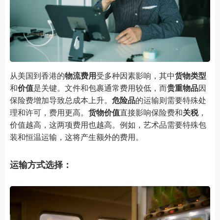
从美国到香港的
物流费用
受多种因素影响，其中
货物类型
和
价值
是关键。文件和包裹通常费用较低，而
贵重物品
因
保险费增加导致总成本上升。
危险品
的运输则需要特殊处
理和许可，费用更高。
货物价值
直接影响保险费和
关税
，
价值越高，这两项费用也越高。例如，艺术品需要特殊包
装和恒温运输，这将产生额外的费用。
运输方式选择：