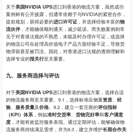
关于
美国NVIDIA UPS
进口到香港的物流方案，虽然成功
案例鲜有公开披露，但通常依赖于与NVIDIA的紧密合作，
提前规划，获得必要的
进口许可证
，并选择经验丰富的
物
流伙伴
，才能确保顺利通关，减少延误。而失败案例则常
见于对香港法规的不熟悉，未能及时办理许可证，或选择
的物流公司在处理高价值电子产品方面经验不足，导致货
物滞留甚至被罚没。因此，对香港进口法规的透彻理解和
选择专业的
报关行
至关重要。
九、服务商选择与评估
对于
美国NVIDIA UPS
进口到香港的物流方案，选择合适
的物流服务商至关重要。9.1，选择标准应侧重
资质
、
经
验
、
服务质量
及
价格
。9.2，建立一套完善的
评估指标
（KPI）体系
，例如
准时交货率
、
货物完好率
和
客户满意
度
，才能有效监控服务表现。通过定期评估，能够确保物
流服务商持续满足需求，并为9.3，建立并维护
长期合作关