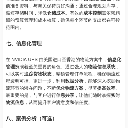
前准备资料，与海关保持良好沟通；通过合理规划库存，
缩短存储时间，降低
仓储成本
。有效的
成本控制
需依赖精
细的预算管理和成本核算，确保每个环节的支出都在可控
范围内。
七、信息化管理
在 NVIDIA UPS 由美国进口至香港的物流方案中，
信息化
管理
扮演着至关重要的角色。通过强大的
物流信息系统
，
可以实时
追踪货物状态
，精确管理订单流程，确保物流过
程透明可控。更进一步，利用
数据分析
，能够深入挖掘物
流环节的潜在问题，不断
优化物流方案
，显著
提高效率
。
最重要的是，与客户进行
信息共享
，让他们随时掌握
实时
物流信息
，从而提升客户满意度和信任度。
八、案例分析（可选）