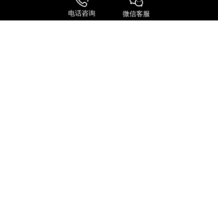
电话咨询
微信客服
服务特点
全球进口
FedEx国际快递
UPS 国际快递
国际物流
关注我们