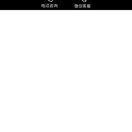
际物流等全链条服务。作为FEDEX、UPS、DHL、TNT等国际快递巨
电话咨询
微信客服
头的深度合作伙伴，公司整合了全球专线资源，为客户提供极具竞争
力的运输方案。
服务特点
全球进口
FedEx国际快递
UPS 国际快递
国际物流
关注我们