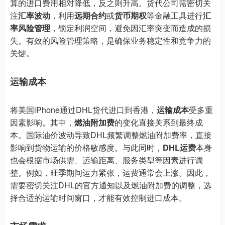
算的进口费用相对降低，反之则升高。货代公司需密切关
注
汇率波动
，利用
远期合约
或
货币期权
等金融工具进行
汇
率风险管理
，锁定利润空间，避免因汇率突变而造成的损
失。有效的风险管理策略，是确保业务稳定性和竞争力的
关键。
运输成本
将美国iPhone通过DHL货代进口到香港，
运输成本
受多重
因素影响。其中，
燃油附加费
的变化直接关系到最终成
本。国际油价波动导致DHL频繁调整燃油附加费率，直接
影响到货物运输的价格敏感度。与此同时，
DHL运费
本身
也会根据市场供需、运输距离、服务类型等因素进行调
整。例如，旺季期间运力紧张，运费通常会上涨。因此，
需要密切关注DHL的官方通知以及燃油附加费的调整，选
择合适的运输时间窗口，才能有效控制进口成本。