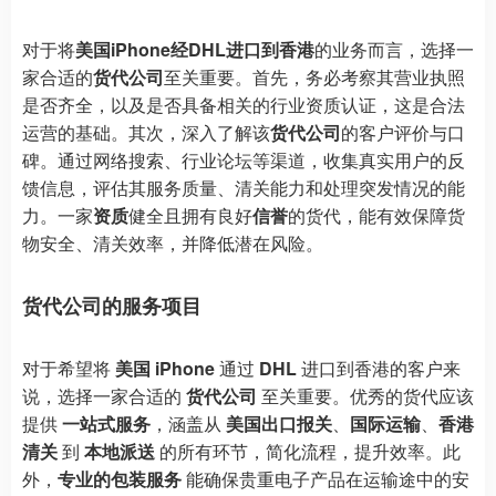
对于将
美国iPhone经DHL进口到香港
的业务而言，选择一
家合适的
货代公司
至关重要。首先，务必考察其营业执照
是否齐全，以及是否具备相关的行业资质认证，这是合法
运营的基础。其次，深入了解该
货代公司
的客户评价与口
碑。通过网络搜索、行业论坛等渠道，收集真实用户的反
馈信息，评估其服务质量、清关能力和处理突发情况的能
力。一家
资质
健全且拥有良好
信誉
的货代，能有效保障货
物安全、清关效率，并降低潜在风险。
货代公司的服务项目
对于希望将
美国 iPhone
通过
DHL
进口到香港的客户来
说，选择一家合适的
货代公司
至关重要。优秀的货代应该
提供
一站式服务
，涵盖从
美国出口报关
、
国际运输
、
香港
清关
到
本地派送
的所有环节，简化流程，提升效率。此
外，
专业的包装服务
能确保贵重电子产品在运输途中的安