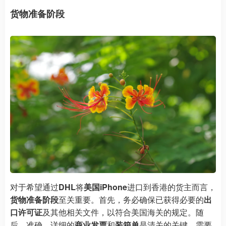
货物准备阶段
对于希望通过
DHL
将
美国iPhone
进口到香港的货主而言，
货物准备阶段
至关重要。首先，务必确保已获得必要的
出
口许可证
及其他相关文件，以符合美国海关的规定。随
后，准确、详细的
商业发票
和
装箱单
是清关的关键，需要