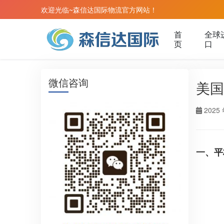
欢迎光临~森信达国际物流官方网站！
首
全球
页
口
微信咨询
美国
2025 
一、平