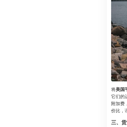
将
美国
它们的
附加费
价比，
三、货