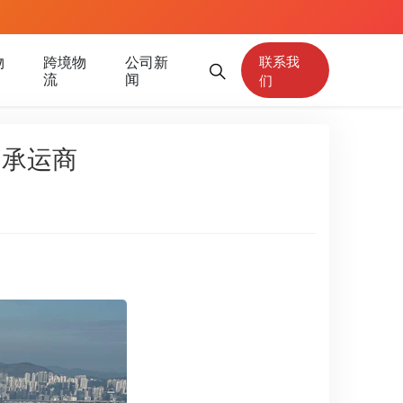
物
跨境物
公司新
联系我
流
闻
们
的承运商