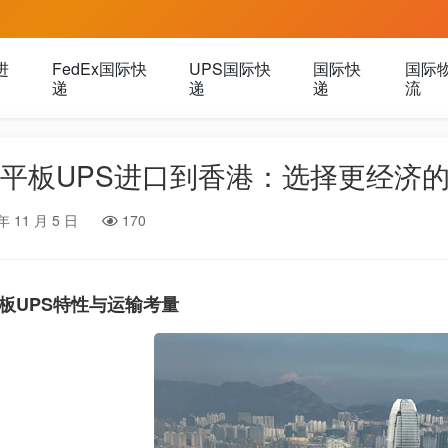
进
FedEx国际快
UPS国际快
国际快
国际
递
递
递
流
平板UPS进口到香港：选择更经济
年 11 月 5 日
170
板UPS特性与运输考量