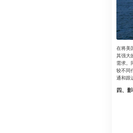
在将美
其强大
需求。
较不同
通和跟
四、影