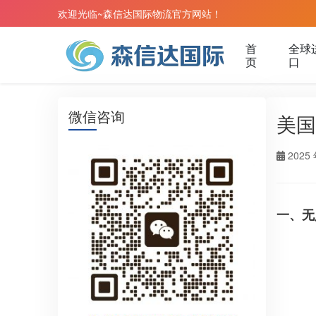
欢迎光临~森信达国际物流官方网站！
首
全球
页
口
微信咨询
美国
2025 
一、无