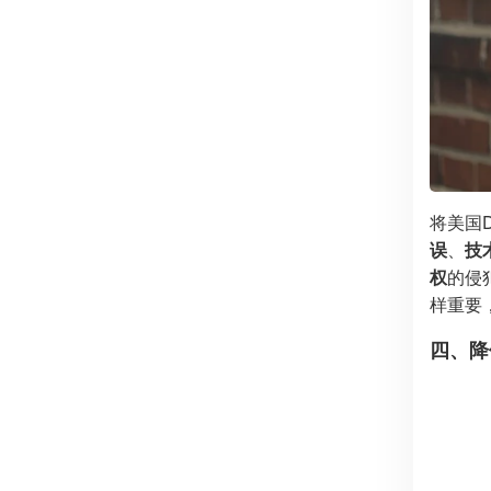
将美国
误
、
技
权
的侵
样重要
四、降