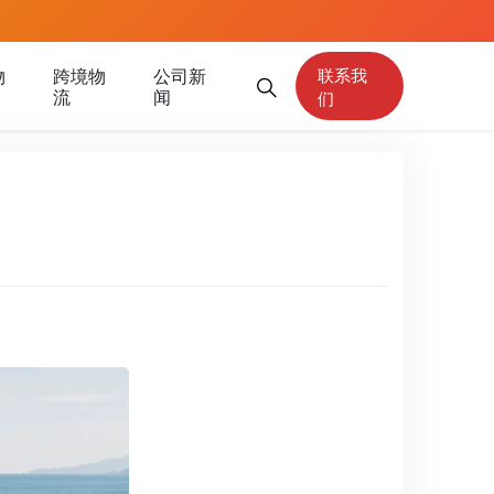
物
跨境物
公司新
联系我
流
闻
们