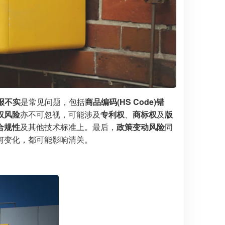
报不实
是常见问题，包括
商品编码(HS Code)错
权风险
亦不可忽视，可能涉及
专利权
、
商标权
及
版
合规性
及其他技术标准上。最后，
政策变动风险
同
何变化，都可能影响清关。