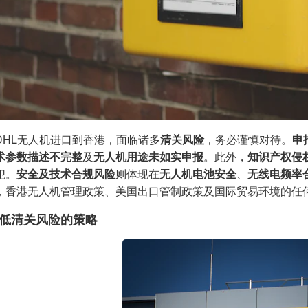
DHL无人机进口到香港，面临诸多
清关风险
，务必谨慎对待。
申
术参数描述不完整
及
无人机用途未如实申报
。此外，
知识产权侵
犯。
安全及技术合规风险
则体现在
无人机电池安全
、
无线电频率
，香港无人机管理政策、美国出口管制政策及国际贸易环境的任
低清关风险的策略