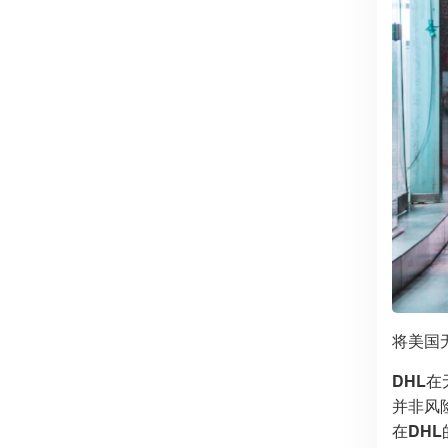
将美国
DHL
在
并非风
在
DHL