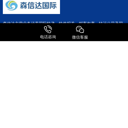
森信达主营业务涵盖国际快递、快件报关、邮寄包裹、转运公司及国
际物流等全链条服务。作为FEDEX、UPS、DHL、TNT等国际快递巨
头的深度合作伙伴，公司整合了全球专线资源，为客户提供极具竞争
电话咨询
微信客服
力的运输方案。
服务特点
全球进口
FedEx国际快递
UPS 国际快递
国际物流
关注我们