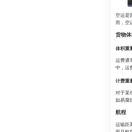
空运是
而，空
货物体
体积重
运费通
中，运
计费重
对于某
如易腐
航程
运输距
而且航