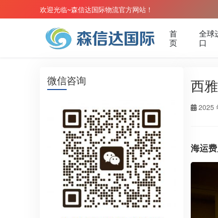
欢迎光临~森信达国际物流官方网站！
首
全球
页
口
微信咨询
西雅
2025 
海运费