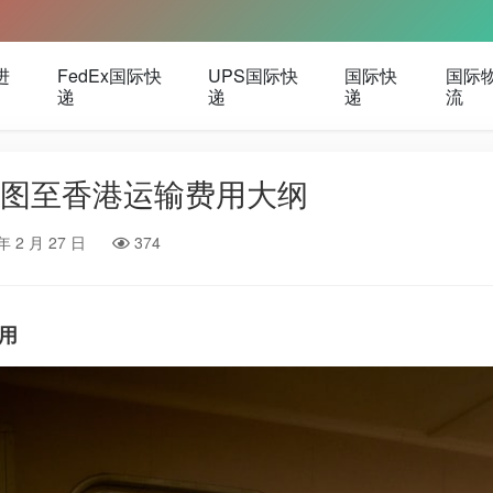
进
FedEx国际快
UPS国际快
国际快
国际
递
递
递
流
图至香港运输费用大纲
年 2 月 27 日
374
用