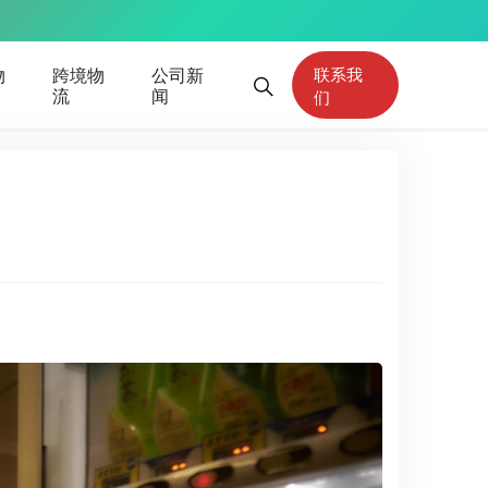
物
跨境物
公司新
联系我
流
闻
们