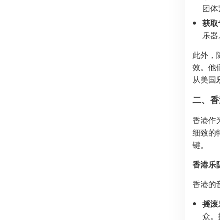
团体
获取
乐器
此外，
效。他
从美国
二、香
香港作
细致的
键。
香港乐
香港的
摇滚
众。