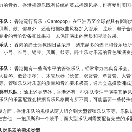
力的音效。香港摇滚乐既有传统的英式摇滚风格，也有受到美国
。
乐队：
香港流行音乐（Cantopop）在亚洲乃至全球都具有影
贝斯、鼓、键盘外，还会根据歌曲风格加入管乐、弦乐、电子合
专业的音响设备和效果器，以保证演出的音质和视觉效果。
乐队：
香港的爵士乐氛围日益浓厚，越来越多的酒吧和音乐场所
、小号、长号、钢琴、贝斯、鼓等。爵士乐对乐器的音色和演奏
。
乐队：
香港拥有一些高水平的管弦乐队，经常举办古典音乐会。
大提琴、低音提琴）、木管乐器（长笛、双簧管、单簧管、大管
等。管弦乐队对乐器的质量和音准要求极高，通常会选择欧洲或
类型乐队：
除上述类型外，香港还有一些乐队专注于演奏其他风
乐队的乐器配置会根据音乐风格而有所不同，可能需要一些特殊
模方面，香港乐队的规模从两人组合到大型管弦乐队不等。乐队
把吉他、一把贝斯和一个鼓手，而大型乐队则需要配备完整的乐
队对乐器的需求类型