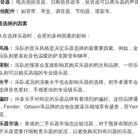
音器：
电吉他拾音器、贝斯拾音器等，拾音器可以将乐器的声
他配件：
如背带、琴盒、调音器、节拍器、谱架等。
器选择的因素
队在选择乐器时，会受到多种因素的影响：
风格：
乐队的音乐风格是决定乐器选择的最重要因素。例如，金
乐队则更喜欢音色温暖的萨克斯管和钢琴。
限制：
乐队的预算会直接影响其购买乐器的档次和品牌。一些乐
队则可以购买高端的专业级乐器。
水平：
乐队成员的演奏水平也会影响乐器的选择。初学者通常会
选择音色更好、手感更佳的专业级乐器。
偏好：
许多乐手对特定的乐器品牌有着强烈的偏好。这些品牌通
，Fender、Gibson等品牌的吉他在摇滚乐领域享有盛誉，而Ya
迎。
乐器市场：
香港的二手乐器市场也比较活跃，对于预算有限的乐
手乐器需要仔细检查乐器的状况，以避免购买到有问题的乐器。