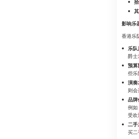
拾
其
影响乐
香港乐
乐队
爵士
预算
些乐
演奏
则会
品牌
例如
受欢
二手
买二