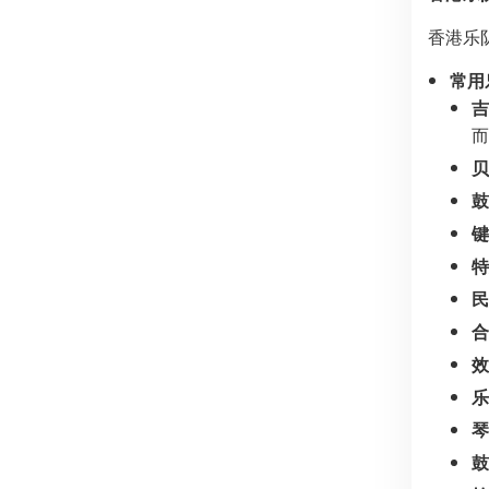
香港乐
常用
吉
而
贝
鼓
键
特
民
合
效
乐
琴
鼓