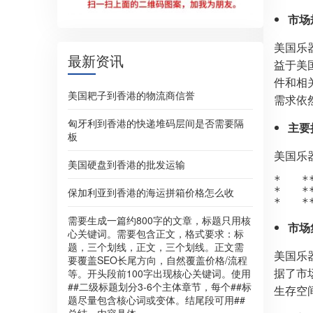
市场
美国乐
最新资讯
益于美
件和相
美国耙子到香港的物流商信誉
需求依
匈牙利到香港的快递堆码层间是否需要隔
主要
板
美国乐
美国硬盘到香港的批发运输
*  
*  
保加利亚到香港的海运拼箱价格怎么收
需要生成一篇约800字的文章，标题只用核
市场
心关键词。需要包含正文，格式要求：标
题，三个划线，正文，三个划线。正文需
美国乐
要覆盖SEO长尾方向，自然覆盖价格/流程
据了市
等。开头段前100字出现核心关键词。使用
##二级标题划分3-6个主体章节，每个##标
生存空
题尽量包含核心词或变体。结尾段可用##