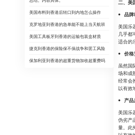
总结。内容具体。
二、美
美国布料到香港后转口到内地怎么操作
品牌
克罗地亚到香港的急单能不能上当天航班
美国乐
几乎都
美国工具板牙到香港的运输包装盒材质
适合的
捷克到香港的保险保不保战争和罢工风险
价格
保加利亚到香港的超重货物加收超重费吗
虽然国
场和成
经常会
以有效
产品
美国乐
伪劣产
量。此
以有效