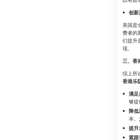
创新
美国是
费者的
们提升
现。
三、香
综上所
香港乐
满足
够提
降低
本。
提升
紧跟