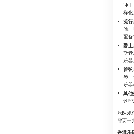
冲击
样化
流行
他、
配备
爵士
斯管
乐器
管弦
琴、
乐器
其他
这些
乐队规
需要一
香港乐