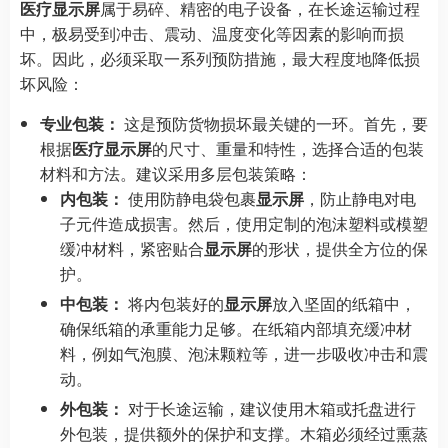
医疗显示屏
属于易碎、精密的电子设备，在长途运输过程
中，极易受到冲击、震动、温度变化等因素的影响而损
坏。因此，必须采取一系列预防措施，最大程度地降低损
坏风险：
专业包装：
这是预防货物损坏最关键的一环。首先，要
根据
医疗显示屏
的尺寸、重量和特性，选择合适的包装
材料和方法。建议采用多层包装策略：
内包装：
使用防静电袋包裹
显示屏
，防止静电对电
子元件造成损害。然后，使用定制的泡沫塑料或模塑
缓冲材料，紧密贴合
显示屏
的形状，提供全方位的保
护。
中包装：
将内包装好的
显示屏
放入坚固的纸箱中，
确保纸箱的承重能力足够。在纸箱内部填充缓冲材
料，例如气泡膜、泡沫颗粒等，进一步吸收冲击和震
动。
外包装：
对于长途运输，建议使用木箱或托盘进行
外包装，提供额外的保护和支撑。木箱必须经过熏蒸