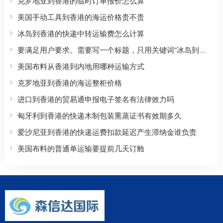
克罗地亚到香港的临时订单报价怎么算
美国手动工具到香港的海运价格贵不贵
冰岛到香港的快递中转运输费怎么计算
要满足用户要求。需要写一个标题，只用关键词“冰岛到香港的快递运输中怎么防金属件生锈”，且正文约800字，正文要包含SEO长尾方向，自然覆盖价格、流程、条件、选择标准、适合人群、常见问题、注意事项、避坑建议、对比参考、地区/场景/行业属性、用户口语化问题等。开头前100字内出现核心关键词，然后使用Markdown二级标题划分3-6个主体章节，每个标题尽量包含核心词或变体，可以使用三级标题。结尾可用总结。需要具体有逻辑。
美国布料从香港到内地用哪种运输方式
克罗地亚到香港的海运整柜价格
进口到香港的贸易通申报电子签名有法律效力吗
匈牙利到香港的快递木制包装熏蒸证书有效期多久
爱沙尼亚到香港的快递运费扣款延迟产生滞纳金谁负责
美国布料的普通单运输要提前几天订舱