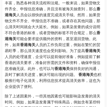
丰富，熟悉各种清关流程和法规。一般来说，如果货物文
件齐全、申报信息准确，并且没有被海关抽查到，那么
香
港海关
人员会以很快的速度完成清关手续。然而，如果货
物文件不齐全、申报信息不准确，或者存在其他问题，那
么清关时间就会大大延长。例如，如果染发膏的成分说明
不符合香港的标准，或者货物的标签不符合规定，那么
香
港海关
可能会要求提供额外的资料，甚至退回货物。此
外，如果
香港海关
人员的工作负荷过重，例如在繁忙的贸
易旺季，那么清关速度也会受到影响。为了提高
香港海关
人员的处理速度，企业可以提前做好准备，例如提前了解
香港的清关要求，准备好所需的文件和资料，确保申报信
息准确无误。此外，也可以与
香港海关
保持良好的沟通，
及时了解清关进度，解决可能出现的问题。
香港海关
也积
极推行电子化清关，利用信息技术提高清关效率，这也为
企业提供了便利。
除了上述因素外，一些其他因素也可能影响染发膏的清关
时间。例如，如果染发膏属于特殊商品，例如含有某些特