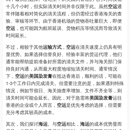
十几个小时，但实际清关时间并非仅限于此。虽然
空运
通
常伴随着相对简化的清关流程，但仍需经过香港海关的查
验、审核等环节。由于香港机场的货物吞吐量巨大，即便
空运
，也可能因为航班延误、货物积压等情况而导致清关
时间延长。
不过，相较于其他
运输方式
，
空运
在清关速度上仍具有明
显优势。如果选择信誉良好、经验丰富的货运代理，他们
通常能帮助提前准备好所需的清关文件，并与海关部门保
持良好沟通，从而最大程度地缩短清关时间。通常情况
下，
空运
的
美国染发膏
在抵达香港后，顺利的话，可能在
1-3个工作日内完成清关。但需要注意的是，如果遇到特殊
情况，例如节假日、海关抽查率增加、文件不齐全等，则
清关时间可能会延长。因此，对于急需将
美国染发膏
运往
香港的企业或个人而言，
空运
是优先考虑的选择，但需要
充分考虑其较高的成本。
其次，我们探讨
海运
。与
空运
相比，
海运
的成本优势显而