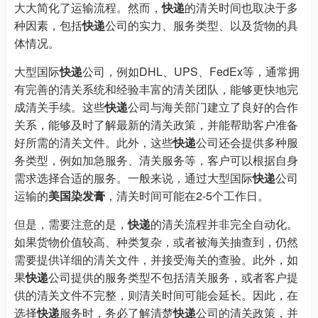
大大简化了运输流程。然而，
快递
的清关时间也取决于多
种因素，包括
快递
公司的实力、服务类型、以及货物的具
体情况。
大型国际
快递
公司，例如DHL、UPS、FedEx等，通常拥
有完善的清关系统和经验丰富的清关团队，能够更快地完
成清关手续。这些
快递
公司与海关部门建立了良好的合作
关系，能够及时了解最新的清关政策，并能帮助客户准备
好所需的清关文件。此外，这些
快递
公司还会提供多种服
务类型，例如加急服务、清关服务等，客户可以根据自身
需求选择合适的服务。一般来说，通过大型国际
快递
公司
运输的
美国染发膏
，清关时间可能在2-5个工作日。
但是，需要注意的是，
快递
的清关流程并非完全自动化。
如果货物价值较高、种类复杂，或者被海关抽查到，仍然
需要提供详细的清关文件，并接受海关的查验。此外，如
果
快递
公司提供的服务类型不包括清关服务，或者客户提
供的清关文件不完整，则清关时间可能会延长。因此，在
选择
快递
服务时，务必了解清楚
快递
公司的清关政策，并