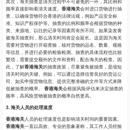
其次，海关抽查是清关过程中不可避免的一环，其比例和
频率直接影响着清关速度。
香港海关
会对进口货物进行抽
查，以确保货物符合香港的法律法规，例如产品安全标
准、知识产权保护等。抽查的比例和频率会根据货物的种
类、来源地、以往的记录等因素而有所不同。如果染发膏
被海关抽查到，那么清关时间肯定会延长。这是因为海关
需要对货物进行开箱查验，核对货物的品名、数量、规格
等信息，并进行必要的检验检测。抽查的具体流程也比较
繁琐，需要提交额外的文件和资料，配合海关的检查。因
此，了解
香港海关
的抽查政策，尽量避免被抽查，是缩短
清关时间的关键。例如，可以通过选择信誉良好的货运公
司、如实申报货物信息、提供完整准确的文件等方式来降
低被抽查的概率。
香港海关
会根据风险评估来决定抽查的
频率，高风险货物被抽查的概率自然更高。
3. 海关人员的处理速度
香港海关
人员的处理速度也是影响清关时间的重要因素。
香港海关
一直以高效、专业的形象著称，其工作人员经验