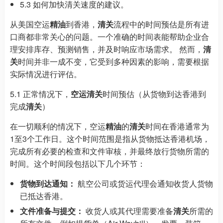
5.3 如何加快清关速度的建议。
从美国空运
精油
到香港，
清关
流程中的时间预估是所有进
口商都非常关心的问题。一个准确的时间表能帮助企业合
理安排库存、预测销售，并及时响应市场需求。 然而，
清
关
时间并非一成不变，它受到多种因素的影响，需要根据
实际情况进行评估。
5.1 正常情况下，
空运清关
时间预估（从货物到达香港到
完成
清关
）
在一切顺利的情况下，空运
精油
的
清关
时间在香港通常为
1至3个工作日。这个时间范围是指从货物抵达香港机场，
完成所有必要的检查和文件审核，并最终放行货物所需的
时间。这个时间段包括以下几个环节：
货物到达通知：
航空公司或货运代理会通知收货人货物
已抵达香港。
文件准备与提交：
收货人或其代理需要准备
清关
所需的