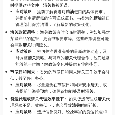
时提供这些文件，
清关
将被延误。
应对策略：
提前了解香港对
精油
进口的具体要求，
并提前申请所需的许可证或证书。与香港的
精油
进口
管理部门保持沟通，了解最新的政策变化。
海关政策调整：
海关政策有时会临时调整，例如加强对
某些产品的监管、更新申报要求等。这些政策调整可能
会导致
清关
时间延长。
应对策略：
密切关注香港海关的最新政策动态，及
时调整
清关
策略。与可靠的
清关
代理合作，他们通常
能够第一时间了解政策变化并提供专业的指导。
节假日和周末：
香港的节假日和周末海关工作效率会降
低，甚至停止办公。
应对策略：
尽量避免在节假日和周末安排
清关
，或
者提前与海关预约，确保货物能够及时
清关
。
货运代理或
清关
代理效率低下：
如果货运代理或
清关
代
理经验不足、效率低下，也会导致
清关
时间延长。
应对策略：
选择信誉良好、经验丰富的货运代理和