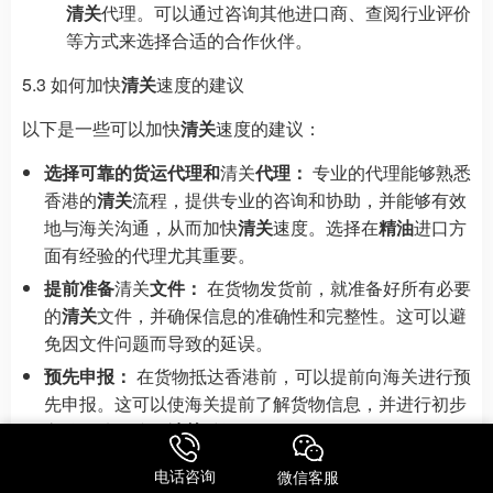
清关
代理。可以通过咨询其他进口商、查阅行业评价
等方式来选择合适的合作伙伴。
5.3 如何加快
清关
速度的建议
以下是一些可以加快
清关
速度的建议：
选择可靠的货运代理和
清关
代理：
专业的代理能够熟悉
香港的
清关
流程，提供专业的咨询和协助，并能够有效
地与海关沟通，从而加快
清关
速度。选择在
精油
进口方
面有经验的代理尤其重要。
提前准备
清关
文件：
在货物发货前，就准备好所有必要
的
清关
文件，并确保信息的准确性和完整性。这可以避
免因文件问题而导致的延误。
预先申报：
在货物抵达香港前，可以提前向海关进行预
先申报。这可以使海关提前了解货物信息，并进行初步
审核，从而缩短
清关
时间。
电子
清关
：
利用香港海关的电子
清关
系统，可以提高
清
电话咨询
微信客服
关
效率。