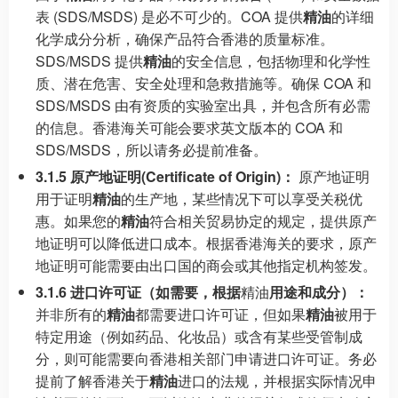
表 (SDS/MSDS) 是必不可少的。COA 提供
精油
的详细
化学成分分析，确保产品符合香港的质量标准。
SDS/MSDS 提供
精油
的安全信息，包括物理和化学性
质、潜在危害、安全处理和急救措施等。确保 COA 和
SDS/MSDS 由有资质的实验室出具，并包含所有必需
的信息。香港海关可能会要求英文版本的 COA 和
SDS/MSDS，所以请务必提前准备。
3.1.5 原产地证明(Certificate of Origin)：
原产地证明
用于证明
精油
的生产地，某些情况下可以享受关税优
惠。如果您的
精油
符合相关贸易协定的规定，提供原产
地证明可以降低进口成本。根据香港海关的要求，原产
地证明可能需要由出口国的商会或其他指定机构签发。
3.1.6 进口许可证（如需要，根据
精油
用途和成分）：
并非所有的
精油
都需要进口许可证，但如果
精油
被用于
特定用途（例如药品、化妆品）或含有某些受管制成
分，则可能需要向香港相关部门申请进口许可证。务必
提前了解香港关于
精油
进口的法规，并根据实际情况申