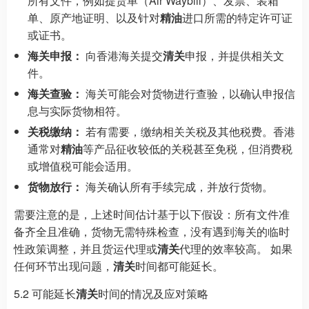
所有文件，例如提货单（Air Waybill）、发票、装箱
单、原产地证明、以及针对
精油
进口所需的特定许可证
或证书。
海关申报：
向香港海关提交
清关
申报，并提供相关文
件。
海关查验：
海关可能会对货物进行查验，以确认申报信
息与实际货物相符。
关税缴纳：
若有需要，缴纳相关关税及其他税费。香港
通常对
精油
等产品征收较低的关税甚至免税，但消费税
或增值税可能会适用。
货物放行：
海关确认所有手续完成，并放行货物。
需要注意的是，上述时间估计基于以下假设：所有文件准
备齐全且准确，货物无需特殊检查，没有遇到海关的临时
性政策调整，并且货运代理或
清关
代理的效率较高。 如果
任何环节出现问题，
清关
时间都可能延长。
5.2 可能延长
清关
时间的情况及应对策略