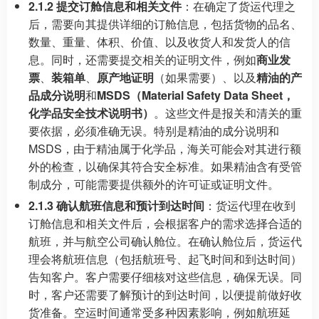
2.1.2 提交订舱信息和相关文件
：在确定了货运代理之
后，需要向其提供详细的订舱信息，包括货物的品名、
数量、重量、体积、价值、以及收货人和发货人的信
息。同时，还需要提交相关的证明文件，例如
商业发
票
、
装箱单
、
原产地证明
（如果需要）、以及
精油的产
品成分说明
和
MSDS（Material Safety Data Sheet，
化学品安全技术说明书）
。这些文件是报关和清关的重
要依据，必须准确无误。特别是精油的成分说明和
MSDS，由于精油属于化学品，海关可能会对其进行额
外的检查，以确保其符合安全标准。如果精油含有受管
制成分，可能需要提供额外的许可证或证明文件。
2.1.3 确认航班信息和预计到达时间
：货运代理在收到
订舱信息和相关文件后，会根据客户的需求选择合适的
航班，并与航空公司确认舱位。在确认舱位后，货运代
理会将航班信息（包括航班号、起飞时间和到达时间）
告知客户。客户需要仔细核对这些信息，确保无误。同
时，客户还需要了解预计的到达时间，以便提前做好收
货准备。空运时间通常受多种因素影响，例如航班延