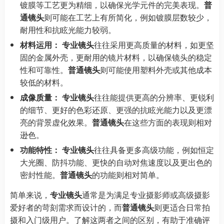
镀膜等工艺更为精细，以确保光学元件的完美表现。
普
通镜头
则可能在工艺上有所简化，例如镀膜层数较少，
耐用性和抗眩光能力较弱。
材料运用：
专业镜头
往往采用更高质量的材料，如更坚
固的金属外壳，更耐用的镜片材料，以确保镜头的稳定
性和可靠性。
普通镜头
则可能使用塑料外壳或其他成本
较低的材料。
成像质量：
专业镜头
往往能提供更高的分辨率、更锐利
的细节、更好的色彩还原、更强的抗眩光能力以及更漂
亮的背景虚化效果。
普通镜头
在这些方面的表现则相对
逊色。
功能特性：
专业镜头
往往具备更多高级功能，例如恒定
大光圈、防抖功能、更快的自动对焦速度以及更出色的
密封性能。
普通镜头
的功能则相对简单。
简单来说，
专业镜头
通常是为满足专业摄影师或高级摄影
爱好者的苛刻需求而设计的，而
普通镜头
则更适合日常拍
摄和入门级用户。了解这两者之间的区别，有助于准确评