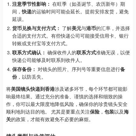
注意季节性影响：
在旺季（如圣诞节、农历新年）期
间，
快递
的运输时间可能会延长。提前安排发货，避免
延误。
货币兑换与支付方式：
了解
美元
与
港币
的汇率，并选择
合适的支付方式。有些快递公司可能接受信用卡、银行
转账或支付宝等支付方式。
联系方式确认：
确保收件人的
联系方式
准确无误，以便
快递公司能够及时联系到收件人。
保存备份：
对镜头的照片、序列号等重要信息进行
备
份
，以防丢失。
将
美国镜头快递到香港
涉及诸多环节，每个环节都可能影
响最终结果。通过充分的准备、谨慎的选择和细致的操
作，你可以最大限度地降低风险，确保你的珍贵镜头安全
顺利地到达目的地。 尤其是要重点关注
保险
，
包装
以及
海
关
的政策，才能有效避免不必要的麻烦。