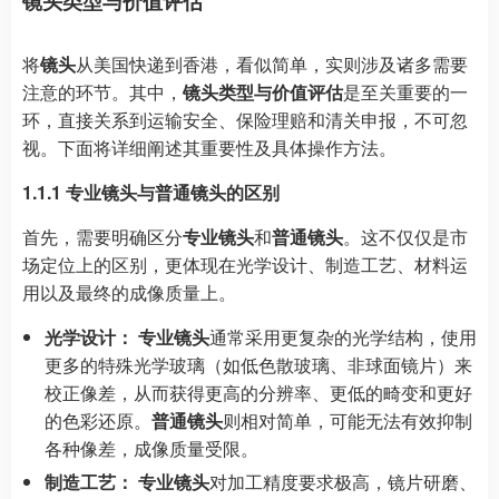
镜头类型与价值评估
将
镜头
从美国快递到香港，看似简单，实则涉及诸多需要
注意的环节。其中，
镜头类型与价值评估
是至关重要的一
环，直接关系到运输安全、保险理赔和清关申报，不可忽
视。下面将详细阐述其重要性及具体操作方法。
1.1.1 专业镜头与普通镜头的区别
首先，需要明确区分
专业镜头
和
普通镜头
。这不仅仅是市
场定位上的区别，更体现在光学设计、制造工艺、材料运
用以及最终的成像质量上。
光学设计：
专业镜头
通常采用更复杂的光学结构，使用
更多的特殊光学玻璃（如低色散玻璃、非球面镜片）来
校正像差，从而获得更高的分辨率、更低的畸变和更好
的色彩还原。
普通镜头
则相对简单，可能无法有效抑制
各种像差，成像质量受限。
制造工艺：
专业镜头
对加工精度要求极高，镜片研磨、