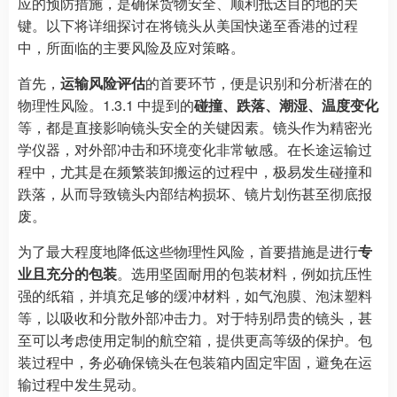
应的预防措施，是确保货物安全、顺利抵达目的地的关
键。以下将详细探讨在将镜头从美国快递至香港的过程
中，所面临的主要风险及应对策略。
首先，
运输风险评估
的首要环节，便是识别和分析潜在的
物理性风险。1.3.1 中提到的
碰撞、跌落、潮湿、温度变化
等，都是直接影响镜头安全的关键因素。镜头作为精密光
学仪器，对外部冲击和环境变化非常敏感。在长途运输过
程中，尤其是在频繁装卸搬运的过程中，极易发生碰撞和
跌落，从而导致镜头内部结构损坏、镜片划伤甚至彻底报
废。
为了最大程度地降低这些物理性风险，首要措施是进行
专
业且充分的包装
。选用坚固耐用的包装材料，例如抗压性
强的纸箱，并填充足够的缓冲材料，如气泡膜、泡沫塑料
等，以吸收和分散外部冲击力。对于特别昂贵的镜头，甚
至可以考虑使用定制的航空箱，提供更高等级的保护。包
装过程中，务必确保镜头在包装箱内固定牢固，避免在运
输过程中发生晃动。