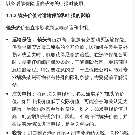
以备后续保险理赔或海关申报时使用。
1.1.3 镜头价值对运输保险和申报的影响
镜头
的价值直接影响到运输保险和申报。
运输保险：
镜头
价值越高，就越有必要购买运输保险。
保险金额应该覆盖
镜头
的全部价值，以确保在发生意外
损坏或丢失时，能够获得足够的赔偿。在选择保险公司
时，需要仔细阅读保险条款，了解保险范围、免赔额以
及理赔流程。特别要注意的是，一些保险公司可能对
专
业镜头
或易碎物品有特殊的限制条款，需要提前了解清
楚。
海关申报：
在向海关申报时，必须如实填写
镜头
的价
值。如果申报价值低于实际价值，可能会被海关认定为
瞒报，导致罚款甚至没收货物。反之，如果申报价值过
高，则会增加关税负担。因此，准确评估
镜头
价值，并
根据实际情况进行申报，是至关重要的。
税费：
进口到香港的商品可能需要缴纳关税。关税的税