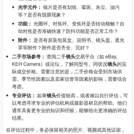
光学元件：
镜片是否有划痕、霉斑、灰尘、油污
等？是否有脱膜现象？
功能：
光圈环、对焦环、变焦环是否转动顺畅？自
动对焦是否准确快速？防抖功能是否正常工作？
附件：
是否有原装包装盒、说明书、镜头盖、遮光
罩等附件？附件是否齐全、完好？
二手市场参考：
查阅二手
镜头
交易平台（如 eBay,
KEH Camera）或论坛，了解同型号、同状况
镜头
的实
际成交价格。需要注意的是，二手价格会受到市场供
需、季节性因素以及卖家信誉等因素的影响，需要综合
考虑。
专业评估：
如果
镜头
价值较高，或者难以自行评估，可
以考虑寻求专业的评估机构或摄影器材店的帮助。他们
通常具备更专业的知识和经验，能够给出更准确的评估
结果。
在评估过程中，务必保留相关的照片、视频或其他证据，