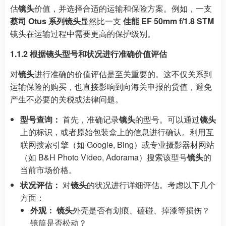
估
镜头
价值，并选择合适的运输和保险方案。例如，一支
蔡司 Otus 系列镜头
显然比一支
佳能 EF 50mm f/1.8 STM
镜头在运输过程中需要更高的保护级别。
1.1.2 根据镜头型号和状况进行准确价值评估
对
镜头
进行准确的价值评估是至关重要的。这不仅关系到
运输保险的购买，也直接影响到向海关申报的货值，避免
产生不必要的关税或法律问题。
型号查询：
首先，准确记录
镜头
的型号。可以通过
镜头
上的标识，或者原始包装盒上的信息进行确认。利用互
联网搜索引擎（如 Google, Bing）或专业摄影器材网站
（如 B&H Photo Video, Adorama）搜索该型号
镜头
的
当前市场价格。
状况评估：
对
镜头
的状况进行详细评估。考虑以下几个
方面：
外观：
镜头
外壳是否有划痕、磕碰、掉漆等损伤？
镜筒是否松动？