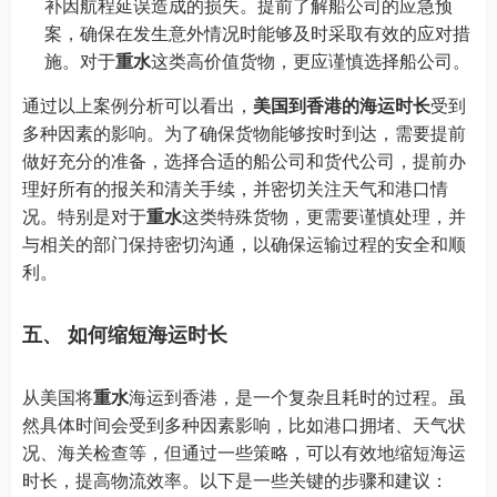
补因航程延误造成的损失。提前了解船公司的应急预
案，确保在发生意外情况时能够及时采取有效的应对措
施。对于
重水
这类高价值货物，更应谨慎选择船公司。
通过以上案例分析可以看出，
美国到香港的海运时长
受到
多种因素的影响。为了确保货物能够按时到达，需要提前
做好充分的准备，选择合适的船公司和货代公司，提前办
理好所有的报关和清关手续，并密切关注天气和港口情
况。特别是对于
重水
这类特殊货物，更需要谨慎处理，并
与相关的部门保持密切沟通，以确保运输过程的安全和顺
利。
五、 如何缩短海运时长
从美国将
重水
海运到香港，是一个复杂且耗时的过程。虽
然具体时间会受到多种因素影响，比如港口拥堵、天气状
况、海关检查等，但通过一些策略，可以有效地缩短海运
时长，提高物流效率。以下是一些关键的步骤和建议：