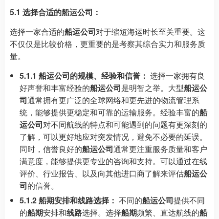
5.1 选择合适的船运公司：
选择一家合适的
船运公司
对于缩短海运时长至关重要。这
不仅仅是比较价格，更重要的是考察其综合实力和服务质
量。
5.1.1 船运公司的规模、经验和信誉：
选择一家拥有良
好声誉和丰富经验的
船运公司
是明智之举。大型
船运公
司
通常拥有更广泛的全球网络和更先进的物流管理系
统，能够提供更稳定和可靠的运输服务。经验丰富的
船
运公司
对不同航线的特点和可能遇到的问题有更深刻的
了解，可以更好地应对突发情况，避免不必要的延误。
同时，信誉良好的
船运公司
通常更注重服务质量和客户
满意度，能够提供更专业的咨询和支持。可以通过在线
评价、行业报告、以及向其他进口商了解来评估
船运公
司
的信誉。
5.1.2 船期安排和线路选择：
不同的
船运公司
提供不同
的
船期
安排和
线路
选择。选择
船期
频繁、直达航线的
船