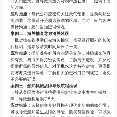
口关闭数天。这导致大量的货物积压在港口，延误了装
船时间。
应对措施：
货代公司应密切关注天气预报，提前与船公
司沟通，尽量避开受飓风影响的区域。同时，应与客户
保持沟通，及时告知延误情况。
案例二：海关抽查导致清关延误
一批货物在香港港口被海关抽查，需要进行额外的检验
和检测。这导致清关时间延长了一周。
应对措施：
提前准备好所有的清关文件，并确保文件真
实有效。与海关保持密切沟通，了解清关进度，并及时
提供所需的额外信息。对于
重水
这类特殊货物，更应提
前与海关进行沟通，了解相关的进出口管制规定，避免
不必要的延误。
案例三：船舶机械故障导致航程延误
一艘从美国西海岸开往香港的货轮在途中发生机械故
障，导致航程延误了5天。
应对措施：
选择信誉良好且拥有现代化船舶的船公司，
可以降低船舶发生故障的风险。购买货运保险，可以弥