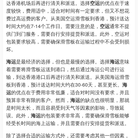
达香港机场后再进行清关和派送。选择
空运
的优点在于速
度较快，费用适中，适合对时间有一定要求，但又不想花
费过高运费的客户。从美国空运滑雪板到香港，预计送达
时间大约在7-14个工作日。需要注意的是，
空运
通常不提
供门到门服务，需要自行安排提货和派送。此外，空运对
包装要求较高，需要确保滑雪板在运输过程中不会受到损
坏。
海运
是最经济的选择，但也是最慢的选择。选择
海运
意味
着需要将滑雪板运送到港口，然后通过海运公司进行运
输，到达香港港口后再进行清关和派送。从美国海运滑雪
板到香港，预计送达时间大约在30-60天，甚至更长。
海
运
的优点在于费用非常低廉，适合对时间没有要求，并且
预算非常有限的客户。然而，
海运
的缺点也很明显，那就
是时间太长，而且容易受到天气等因素的影响，导致延
误。此外，
海运
的包装要求非常高，需要确保滑雪板能够
经受长时间的海上运输，并且需要自行安排提货和派送。
除了选择合适的运输方式外，还需要考虑其他一些因素，