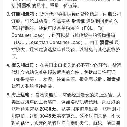
括
滑雪板
的尺寸、重量、价值等。
订舱和装箱：
货运代理会根据你的货物信息，向船公司
订舱。订舱成功后，你需要将
滑雪板
运送到指定的仓
库进行装箱。装箱可以是单独装箱（FCL，Full
Container Load），也可以是与其他货主的货物拼箱
（LCL，Less than Container Load）。由于
滑雪板
尺
寸较大，通常建议选择单独装箱，以避免与其他货物挤
压。
报关和出口：
在美国出口报关是必不可少的环节。货运
代理会协助你准备报关所需的文件，包括出口许可证
（如果需要）、发票、装箱单等。报关完成后，
滑雪板
就可以装船运往香港。
海上运输：
货物装船后，需要经过漫长的海上运输。从
美国西海岸的主要港口，例如洛杉矶或长滩，到香港的
航程通常需要
20-30天
。从美国东海岸出发，航程则可
能更长，达到
30-45天
甚至更久。这个时间只是一个大
致的估计，实际的航程时间会受到天气、航线、港口拥