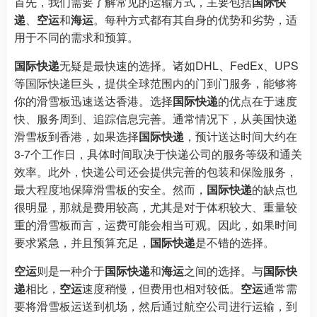
首先，我们需要了解常见的运输方式，主要包括
国际快
递
、
空运
和
海运
。每种方式都有其自身的优势和劣势，适
用于不同的需求和预算。
国际快递
无疑是最快速的选择。诸如DHL、FedEx、UPS
等国际快递巨头，提供全球范围内的门到门服务，能够将
你的滑雪板迅速送达香港。选择
国际快递
的优点在于速度
快、服务周到、追踪信息完善。通常情况下，从美国快递
滑雪板到香港，如果选择
国际快递
，预计送达时间大约在
3-7个工作日，具体时间取决于快递公司的服务等级和通关
效率。此外，快递公司还会提供完善的包装和保险服务，
最大程度地保障滑雪板的安全。然而，
国际快递
的缺点也
很明显，那就是费用较高，尤其是对于体积较大、重量较
重的滑雪板而言，运费可能会相当可观。因此，如果时间
要求紧急，并且预算充足，
国际快递
是不错的选择。
空运
则是一种介于
国际快递
和
海运
之间的选择。与
国际快
递
相比，
空运
速度稍慢，但费用也相对较低。
空运
通常需
要将滑雪板运送到机场，然后通过航空公司进行运输，到