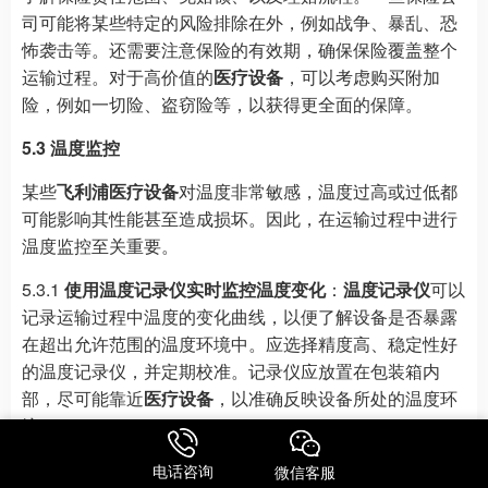
司可能将某些特定的风险排除在外，例如战争、暴乱、恐
怖袭击等。还需要注意保险的有效期，确保保险覆盖整个
运输过程。对于高价值的
医疗设备
，可以考虑购买附加
险，例如一切险、盗窃险等，以获得更全面的保障。
5.3 温度监控
某些
飞利浦医疗设备
对温度非常敏感，温度过高或过低都
可能影响其性能甚至造成损坏。因此，在运输过程中进行
温度监控至关重要。
5.3.1
使用温度记录仪实时监控温度变化
：
温度记录仪
可以
记录运输过程中温度的变化曲线，以便了解设备是否暴露
在超出允许范围的温度环境中。应选择精度高、稳定性好
的温度记录仪，并定期校准。记录仪应放置在包装箱内
部，尽可能靠近
医疗设备
，以准确反映设备所处的温度环
境。
5.3.2
制定应急预案，处理温度异常情况
：一旦发现温度超
电话咨询
微信客服