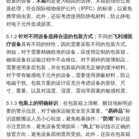
较重的设备，
木箱
则是更为稳固的选择。木箱必须经过熏
蒸处理，符合国际植物保护公约（IPPC）的标准，以避免
携带病虫害。此外，还应考虑使用防静电材料，防止静电
对电子元件造成损害。
5.1.2
针对不同设备选择合适的包装方式
：不同的
飞利浦医
疗设备
具有不同的特性，因此需要采取不同的包装方式。
例如，对于需要精确校准的设备，应使用定制的包装箱，
确保设备在运输过程中不会移位。对于易碎的玻璃制品，
需要使用多层包装，并在包装箱内填充足够的缓冲材料。
对于带有敏感电子元件的设备，需要使用屏蔽材料，防止
电磁干扰。包装方案的设计应充分考虑设备的形状、尺
寸、重量、以及对温度、湿度、震动等因素的敏感程度。
5.1.3
包装上的明确标识
：在包装箱上清晰、醒目地标明必
要的警示信息，对于确保运输安全至关重要。
“易碎品”
标
识提醒搬运人员小心轻放，避免粗暴操作；
“防潮”
标识提
示注意防水，避免设备受潮损坏；
“向上”
标识指示正确的
放置方向，避免设备因倒置而受损。此外，还应在包装箱