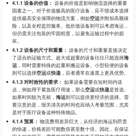
4.1.1 设备的价值：
设备的价值是影响物流选择的重要
因素之一。对于价值极高的医疗设备，应不惜成本选择
提供最高安全保障的物流方案，例如
空运
并附加高额保
险，以及全程监控服务。低价值设备则可以考虑海运，
但仍需关注包装的牢固程度，以避免运输过程中的损
坏。
4.1.2 设备的尺寸和重量：
设备的尺寸和重量直接决定
了适合的运输方式。超大或超重的设备往往只能选择
海
运
，同时需要特殊的起重和搬运设备。小型轻便的设备
则可以选择
空运
或
快递
，后者通常在速度上更具优势。
4.1.3 对时效性的要求：
如果设备需要在短时间内送
达，例如用于紧急医疗用途，那么
空运
或
快递
是首选。
如果时间较为充裕，
海运
则可以提供更经济的选择。需
要注意的是，报关清关的时间也应纳入考量范围，尤其
是对于医疗设备这种特殊物品。
4.1.4 预算：
物流费用差异巨大，从经济的海运到昂贵
的快递，价格差距可能数倍甚至数十倍。因此，在保证