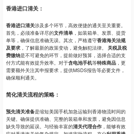
香港进口清关：
香港进口清关
涉及多个环节，高效便捷的通关至关重要。
首先，必须准备详尽的
文件清单
，如装箱单、发票、提货
单等，确保信息准确无误。其次，严格遵守
香港海关法规
及要求
，了解最新的政策变动，避免触犯法律。
关税及税
费缴纳
是不可避免的环节，提前做好预算，选择合适的支
付方式能有效提升效率。对于
含电池手机
等
特殊商品
，更
需要额外关注其申报要求，提供MSDS报告等必要文件，
确保顺利通关。
简化清关流程的策略：
预先清关准备
是缩短美国手机加急运输到香港物流时间的
关键。确保提供准确、完整的装箱单和发票，避免因信息
缺失导致的延误。与经验丰富的
清关代理合作
，能够有效
应对香港海关的复杂规定，加速审批流程。充分
利用香港