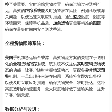
控
至关重要。实时追踪货物位置，确保运输过程透明可
见。高效的
跟踪系统
能及时预警潜在风险，例如延误或海
关问题，以便迅速采取应对措施。通过
监控
温度、湿度等
环境因素，保障手机品质。
加急运输
更需要精准的
跟踪
，
确保在最短时间内安全送达香港。
全程货物跟踪系统：
美国手机
加急运输至
香港
，高效物流方案的关键在于透明
化的
全程货物跟踪系统
。该系统不仅提供
实时查询货物状
态
的功能，让客户随时掌握物流动态，更配备
异常情况预
警
机制。一旦出现任何潜在问题，系统将立即发出警报，
以便及时采取应对措施，确保货物安全、准时抵达。这种
高度透明的物流服务，最大限度地降低了运输风险，提升
了客户满意度。
数据分析与改进：