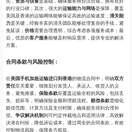
先，
资质与信誉
是基础，确保服务商合法合规，拥有良好
的行业口碑；其次，强大的
运输能力与网络
是保障，覆盖
美国及香港的运输网络能够保证高效的运输速度；
清关能
力
是关键，经验丰富的清关团队能够处理复杂的手续，避
免延误；
价格
需要合理透明，综合考虑各项服务成本；最
后，优质的
客户服务
能够及时响应需求，提供专业的解决
方案。
合同条款与风险控制：
在
美国手机加急运输进口到香港
的物流合同中，明确
双方
责任
至关重要，细致划分发货人、承运人、收货人的义
务，避免推诿。
保险条款
应覆盖运输全程的风险，包括丢
失、损坏等，明确保险金额和理赔流程。
赔偿条款
需细化
赔偿范围、计算方法及支付时限，确保损失得到合理补
偿。
争议解决机制
则可约定仲裁地点和适用法律，高效解
决潜在纠纷，降低诉讼成本。通过周全的合同条款，有效
控制物流风险，保障各方权益。