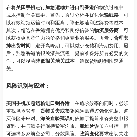
在将
美国手机
进行
加急运输
并
进口到香港
的物流过程中，
成本控制至关重要。首先，通过分析并优化
运输线路
，可
以有效缩短运输时间和距离，降低燃油和过路费等成本。
其次，精选在
香港
拥有优势和良好信誉的
物流服务商
，可
以获得更具竞争力的价格和更专业的服务。再者，
合理安
排出货时间
，避开高峰期，可以减少仓储和滞期费用。最
后，熟悉
香港
的报关清关流程，提前准备好所有必要的文
件，可以显著
降低报关清关成本
，确保货物顺利快速通
关。
风险识别与应对：
美国手机加急运输进口到香港
，在追求效率的同时，必须
重视风险管理。
货物丢失或损坏
风险需通过强化包装、购
买保险来应对。
海关查验延误
则依赖于提前准备完整申报
资料，并与清关行保持紧密沟通。
航班延误
虽不可控，但
可选择多家航空公司，分散风险。
政策变化
要求密切关注