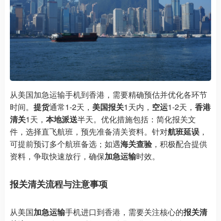
从美国加急运输手机到香港，需要精确预估并优化各环节
时间。
提货
通常1-2天，
美国报关
1天内，
空运
1-2天，
香港
清关
1天，
本地派送
半天。优化措施包括：简化报关文
件，选择直飞航班，预先准备清关资料。针对
航班延误
，
可提前预订多个航班备选；如遇
海关查验
，积极配合提供
资料，争取快速放行，确保
加急运输
时效。
报关清关流程与注意事项
从美国
加急运输
手机进口到香港，需要关注核心的
报关清