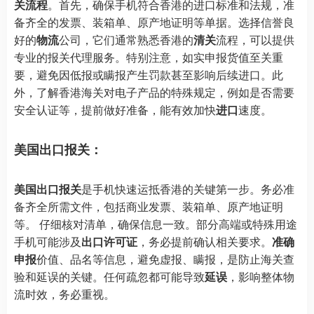
关流程
。首先，确保手机符合香港的进口标准和法规，准
备齐全的发票、装箱单、原产地证明等单据。选择信誉良
好的
物流
公司，它们通常熟悉香港的
清关
流程，可以提供
专业的报关代理服务。特别注意，如实申报货值至关重
要，避免因低报或瞒报产生罚款甚至影响后续进口。此
外，了解香港海关对电子产品的特殊规定，例如是否需要
安全认证等，提前做好准备，能有效加快
进口
速度。
美国出口报关：
美国出口报关
是手机快速运抵香港的关键第一步。务必准
备齐全所需文件，包括商业发票、装箱单、原产地证明
等。 仔细核对清单，确保信息一致。部分高端或特殊用途
手机可能涉及
出口许可证
，务必提前确认相关要求。
准确
申报
价值、品名等信息，避免虚报、瞒报，是防止海关查
验和延误的关键。任何疏忽都可能导致
延误
，影响整体物
流时效，务必重视。