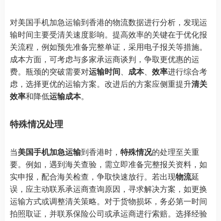
对美国手机加急运输到香港的物流数据进行分析，发现运
输时间主要受清关速度影响。提高效率的关键在于优化报
关流程，例如预先准备完整单证，采用电子报关等措施。
成本方面，可考虑与多家承运商谈判，争取更优惠的运
费。瓶颈的突破需要对
运输时间
、
成本
、
效率
进行综合考
虑，选择更优的运输方案。改进后的方案应侧重提升
清关
效率
和降低
运输成本
。
特殊情况处理
当
美国手机加急运输
到香港时，
特殊情况
的处理至关重
要。例如，遇到海关查验，需立即准备完整报关资料，如
实申报，配合海关检查，争取快速放行。若出现
物流
延
误，应主动联系承运商查询原因，寻求解决方案，如更换
运输方式或调整清关策略。对于货物损坏，务必第一时间
拍照取证，并联系保险公司或承运商进行索赔。选择经验