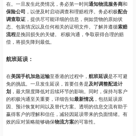
在。一旦发生此类情况，务必第一时间
通知物流服务商
和
保险公司
，以便及时启动调查和理赔程序。务必积极
配合
调查取证
，提供尽可能详细的信息，例如货物的原始状
态、包装情况以及任何相关的证明文件。了解并遵循
索赔
流程
是挽回损失的关键。 积极沟通，争取获得合理的赔
偿，将损失降到最低。
航班延误：
在
美国手机加急运输
至香港的过程中，
航班延误
是不可避
免的挑战。一旦发生延误，首要任务是
及时调整配送计
划
，最大限度降低对后续环节的影响。同时，保持与客户
的积极沟通至关重要，详细告知
最新情况
，包括延误原
因、预计恢复时间以及替代方案。透明的信息交流有助于
赢得客户的理解和信任，减轻因延误带来的负面情绪。有
效的应对策略能够确保
物流方案
的可靠性。