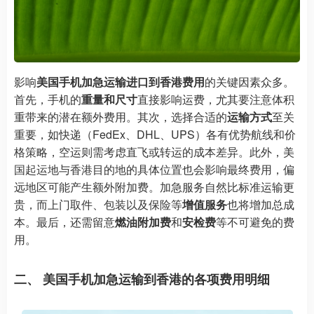
影响
美国手机加急运输进口到香港费用
的关键因素众多。
首先，手机的
重量和尺寸
直接影响运费，尤其要注意体积
重带来的潜在额外费用。其次，选择合适的
运输方式
至关
重要，如快递（FedEx、DHL、UPS）各有优势航线和价
格策略，空运则需考虑直飞或转运的成本差异。此外，美
国起运地与香港目的地的具体位置也会影响最终费用，偏
远地区可能产生额外附加费。加急服务自然比标准运输更
贵，而上门取件、包装以及保险等
增值服务
也将增加总成
本。最后，还需留意
燃油附加费
和
安检费
等不可避免的费
用。
二、 美国手机加急运输到香港的各项费用明细