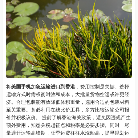
将
美国手机加急运输进口到香港
，费用控制是关键。选择
运输方式时需权衡时效和成本，大批量货物空运或许更经
济。合理包装能有效降低体积重量，选用合适的包装材料
至关重要。务必利用在线比价工具，多方比较运输公司报
价并积极议价。 提前了解香港海关政策，避免因违规产生
额外费用，知悉关税起征点和税率是必要步骤。同时，尽
量避开运输高峰期，旺季运费往往水涨船高，提早规划运