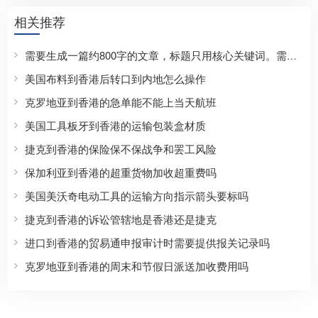
相关推荐
需要生成一篇约800字的文章，标题只用核心关键词。需要包含正文，格式要求：标题，三个划线，正文，三个划线。正文需要覆盖SEO长尾方向，自然覆盖价格/流程等。开头段前100字出现核心关键词。使用##二级标题划分3-6个主体章节，每个##标题尽量包含核心词或变体。结尾段可用##总结。内容具体。
美国布料到香港后转口到内地怎么操作
克罗地亚到香港的急单能不能上当天航班
美国工具板牙到香港的运输包装盒材质
捷克到香港的保险保不保战争和罢工风险
保加利亚到香港的超重货物加收超重费吗
美国美沃奇电动工具的运输方向指示箭头要标吗
捷克到香港的诉讼管辖地是香港还是捷克
进口到香港的贸易通申报审计时需要提供报关记录吗
克罗地亚到香港的周末和节假日派送加收费用吗