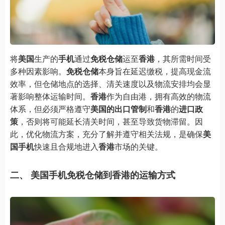
将
美国
生产的
手机
通过
免税仓储
运至
香港
，其所需时间受
多种因素影响。
免税仓储
本身旨在延迟缴税，提高现金流
效率，但仓储地点的选择、清关速度以及物流安排均会显
著影响整体运输时间。
香港
作为自由港，拥有高效的物流
体系，但必须严格遵守
美国的出口管制
和
香港
的
进口政
策
，否则将可能延长清关时间，甚至导致货物滞留。因
此，优化物流方案，充分了解并遵守相关法规，是确保
美
国手机
快速且合规地进入
香港
市场的关键。
二、 美国手机免税仓储到香港的运输方式