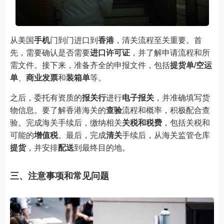
从美国
手机
门到门进口到
香港
，清关流程至关重要。首
先，需要确认是否需要
进口许可证
，并了解申请流程和所
需文件。接下来，准备齐全的申报文件，包括
提货单/空运
单
、
商业发票
和
装箱单
等。
之后，委托有资质的
报关行
进行
电子报关
，并准确填写货
物信息。要了解香港海关的
查验
流程和概率，积极配合查
验。完成海关手续后，缴纳相关
关税和税费
，包括关税和
可能的
增值税
。最后，完成
清关
手续后，从海关监管仓库
提货
，并安排
配送
到最终目的地。
三、注意事项和常见问题