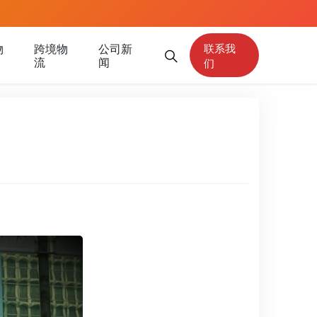
物
跨境物
公司新
联系我
流
闻
们