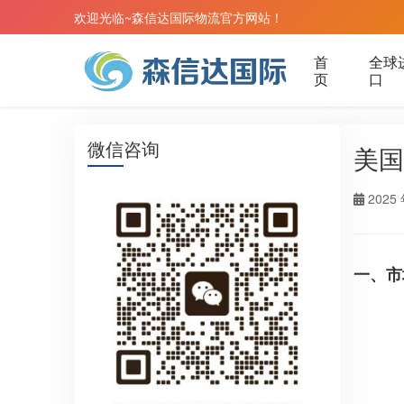
欢迎光临~森信达国际物流官方网站！
首
全球
页
口
微信咨询
美国
2025 
一、市