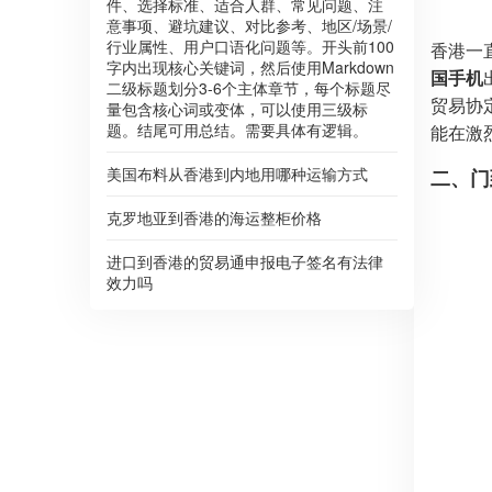
件、选择标准、适合人群、常见问题、注
意事项、避坑建议、对比参考、地区/场景/
行业属性、用户口语化问题等。开头前100
香港一
字内出现核心关键词，然后使用Markdown
国手机
二级标题划分3-6个主体章节，每个标题尽
贸易协
量包含核心词或变体，可以使用三级标
题。结尾可用总结。需要具体有逻辑。
能在激
美国布料从香港到内地用哪种运输方式
二、门
克罗地亚到香港的海运整柜价格
进口到香港的贸易通申报电子签名有法律
效力吗