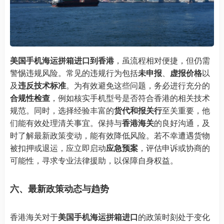
美国手机海运拼箱进口到香港
，虽流程相对便捷，但仍需
警惕违规风险。常见的违规行为包括
未申报
、
虚报价格
以
及
违反技术标准
。为有效避免这些问题，务必进行充分的
合规性检查
，例如核实手机型号是否符合香港的相关技术
规范。同时，选择经验丰富的
货代和报关行
至关重要，他
们能有效处理清关事宜。保持与
香港海关
的良好沟通，及
时了解最新政策变动，能有效降低风险。若不幸遭遇货物
被扣押或退运，应立即启动
应急预案
，评估申诉或协商的
可能性，寻求专业法律援助，以保障自身权益。
六、最新政策动态与趋势
香港海关对于
美国手机海运拼箱进口
的政策时刻处于变化