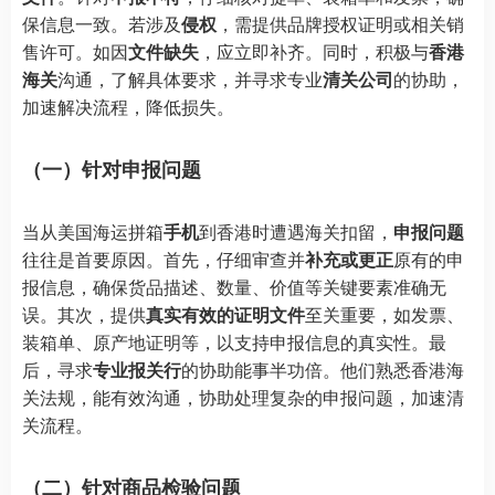
保信息一致。若涉及
侵权
，需提供品牌授权证明或相关销
售许可。如因
文件缺失
，应立即补齐。同时，积极与
香港
海关
沟通，了解具体要求，并寻求专业
清关公司
的协助，
加速解决流程，降低损失。
（一）针对申报问题
当从美国海运拼箱
手机
到香港时遭遇海关扣留，
申报问题
往往是首要原因。首先，仔细审查并
补充或更正
原有的申
报信息，确保货品描述、数量、价值等关键要素准确无
误。其次，提供
真实有效的证明文件
至关重要，如发票、
装箱单、原产地证明等，以支持申报信息的真实性。最
后，寻求
专业报关行
的协助能事半功倍。他们熟悉香港海
关法规，能有效沟通，协助处理复杂的申报问题，加速清
关流程。
（二）针对商品检验问题