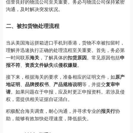
信誉良好的物流公司至关重要。务必与物流公司保持紧密
沟通，及时解决突发状况。
二、被扣货物处理流程
当从美国海运拼箱进口手机到香港，货物不幸被扣留时，
理解并迅速执行正确的处理流程至关重要。首先，务必第
一时间联系
海关
，了解具体的
扣货原因
。常见原因包括
申
报不符
、
资质文件缺失
或
侵权嫌疑
。
接下来，根据海关的要求，准备相应的证明文件，如
原产
地证明
、
品牌授权书
、
产品规格说明
等，并提交
复审申
请
。如果问题在于申报，应及时更正申报资料。若涉及侵
权，需提供相关证据自证清白。
积极配合海关调查，耐心沟通，并寻求专业的
报关行
协
助，能够有效加快处理速度，降低损失。