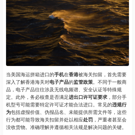
当美国海运拼箱进口的
手机
在
香港
被海关扣留，首先需要
深入了解香港海关对
电子产品
的
监管政策
。不同于一般商
品，电子产品往往涉及无线电频谱、安全认证等特殊规
定。此外，务必核查是否满足
进出口许可证要求
，部分手
机型号可能需要特定许可证才能合法进口。常见的
违规行
为
包括虚报价值、伪报品名、未能提供所需文件等，这些
行为都可能导致海关扣留并处以相应
处罚
，严重者甚至会
没收货物。准确理解并遵循相关法规是解决问题的关键。