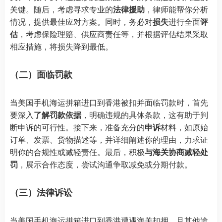
关键。随后，考虑寻求专业的
法律援助
，律师能帮你分析
情况，提供最佳应对方案。同时，务必对
损失
进行全面
评
估
，考虑保险理赔、供应商责任等，并根据评估结果采取
相应措施，将损失降到最低。
（二）面临罚款
当美国手机海运拼箱进口到香港被扣并面临罚款时，首先
要深入
了解罚款依据
，明确违规的具体条款，这有助于判
断申诉的可行性。接下来，准备充分的
申诉
材料，如原始
订单、发票、货物描述等，并详细阐述你的理由，力求证
明你的合规性或减轻责任。最后，积极
与海关协商减轻处
罚
，展示合作态度，尝试沟通争取减免或分期付款。
（三）法律诉讼
当美国手机海运拼箱进口到香港遭遇海关扣押，且其他途