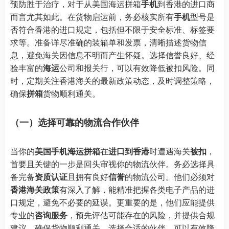
预防胜于治疗，对于从美国海运拼箱
手机
到香港的进口商
而言尤其如此。在货物启运前，务必核实所有
手机
型号是
否符合香港的进口规定，包括但不限于安全标准、标签要
求等。准备详尽准确的装箱单和发票，清晰描述货物信
息，避免海关因信息不明而产生怀疑。选择信誉良好、经
验丰富的
海运
公司和报关行，可以有效降低被扣风险。同
时，定期关注香港海关的最新政策动态，及时调整策略，
确保
拼箱
货物顺利通关。
（一）选择可靠的物流合作伙伴
当你的
美国手机海运拼箱
在
进口到香港
时遭遇海关
被扣
，
首要且关键的一步是回头审视你的物流伙伴。务必选择具
备完备
资质认证
且拥有良好
信誉
的物流公司。他们必须对
香港海关政策
有深入了解，能精准把握各类电子产品的进
口规定，避免不必要的延误。更重要的是，他们应能提供
专业的
咨询服务
，预先评估可能存在的风险，并提供合规
建议，确保货物顺利通关。选择合适的伙伴，可以有效降