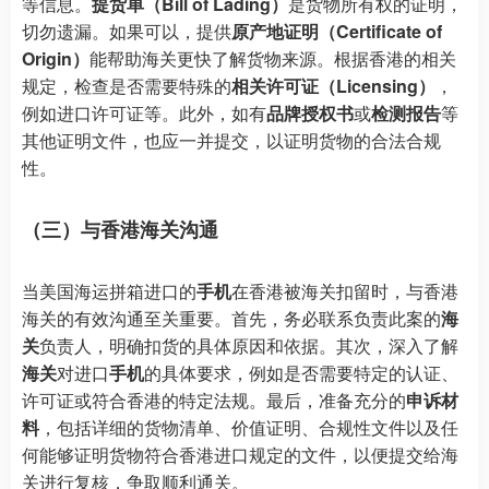
等信息。
提货单（Bill of Lading）
是货物所有权的证明，
切勿遗漏。如果可以，提供
原产地证明（Certificate of
Origin）
能帮助海关更快了解货物来源。根据香港的相关
规定，检查是否需要特殊的
相关许可证（Licensing）
，
例如进口许可证等。此外，如有
品牌授权书
或
检测报告
等
其他证明文件，也应一并提交，以证明货物的合法合规
性。
（三）与香港海关沟通
当美国海运拼箱进口的
手机
在香港被海关扣留时，与香港
海关的有效沟通至关重要。首先，务必联系负责此案的
海
关
负责人，明确扣货的具体原因和依据。其次，深入了解
海关
对进口
手机
的具体要求，例如是否需要特定的认证、
许可证或符合香港的特定法规。最后，准备充分的
申诉材
料
，包括详细的货物清单、价值证明、合规性文件以及任
何能够证明货物符合香港进口规定的文件，以便提交给海
关进行复核，争取顺利通关。