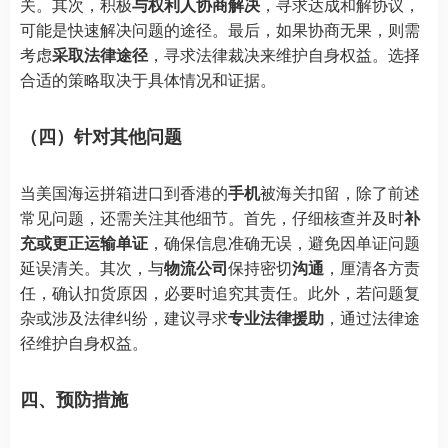
关。其次，积极
与权利人协商解决
，寻求达成和解协议，
可能是快速解决问题的途径。最后，如果协商无果，则需
考虑
采取法律途径
，寻求法律裁决来维护自身权益。选择
合适的策略取决于具体情况和证据。
（四）针对其他问题
当美国海运拼箱进口到香港的
手机
被海关扣留，除了前述
常见问题，还需关注其他细节。首先，仔细核查并及时
补
充或更正运输单证
，确保信息准确无误，避免因单证问题
延误清关。其次，与
物流公司
保持密切
沟通
，厘清各方责
任，确认扣货原因，必要时追究其责任。此外，若问题复
杂或涉及法律纠纷，建议寻求
专业法律援助
，通过法律途
径维护自身权益。
四、预防措施