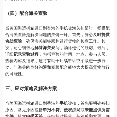
（四）配合海关查验
当美国海运拼箱进口到香港的
手机
被海关扣留时，积极配
合海关查验是解决问题的关键一环。首先，务必及时
提供
协助查验
，确保海关能够顺利进行货物的检查工作。其
次，耐心细致地
解答海关疑问
，消除他们的疑虑。最后，
详细
记录查验过程
，包括查验的时间、地点、参与人员、
查验内容及结果，这将有助于后续申诉或采取进一步行
动。与海关的良好沟通和积极配合能够大大提高货物放行
的可能性。
三、应对策略及解决方案
当美国海运拼箱进口到香港的
手机
被扣，首先要明确被扣
原因。常见原因包括
申报不符
、
侵权
嫌疑或
未能提供所需
文件
。针对
申报不符
，仔细核对提单、装箱单和发票，确