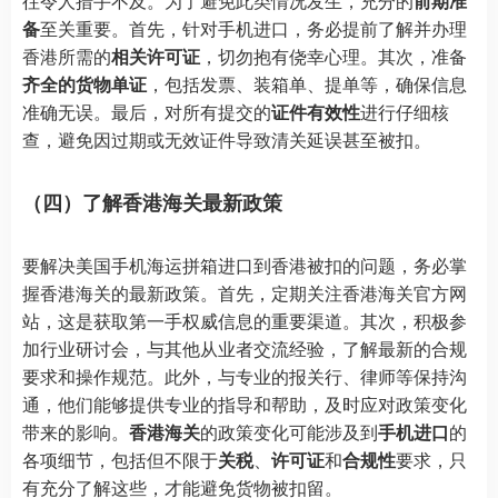
往令人措手不及。为了避免此类情况发生，充分的
前期准
备
至关重要。首先，针对手机进口，务必提前了解并办理
香港所需的
相关许可证
，切勿抱有侥幸心理。其次，准备
齐全的货物单证
，包括发票、装箱单、提单等，确保信息
准确无误。最后，对所有提交的
证件有效性
进行仔细核
查，避免因过期或无效证件导致清关延误甚至被扣。
（四）了解香港海关最新政策
要解决美国手机海运拼箱进口到香港被扣的问题，务必掌
握香港海关的最新政策。首先，定期关注香港海关官方网
站，这是获取第一手权威信息的重要渠道。其次，积极参
加行业研讨会，与其他从业者交流经验，了解最新的合规
要求和操作规范。此外，与专业的报关行、律师等保持沟
通，他们能够提供专业的指导和帮助，及时应对政策变化
带来的影响。
香港海关
的政策变化可能涉及到
手机进口
的
各项细节，包括但不限于
关税
、
许可证
和
合规性
要求，只
有充分了解这些，才能避免货物被扣留。