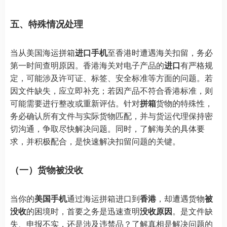
五、特殊情况处理
当从美国海运拼箱
进口手机
至香港时遭遇海关扣留，务必
第一时间查明原因。香港海关对电子产品的
进口
有严格规
定，可能涉及许可证、标签、安全标准等方面的问题。若
因文件缺失，应立即补充；若因产品不符合香港标准，则
可能需要进行整改或重新评估。针对
拼箱
货物的特殊性，
务必确认所有文件与实际货物匹配，并与货运代理保持密
切沟通，争取尽快解决问题。同时，了解海关的具体要
求，并积极配合，是快速解决扣留问题的关键。
（一）货物被没收
当你的
美国手机
通过海运拼箱进口到
香港
，却遭遇货物
被
没收
的困境时，首要之务是迅速查明
没收原因
。是文件缺
失、申报不实，还是涉及违禁品？了解真相是解决问题的