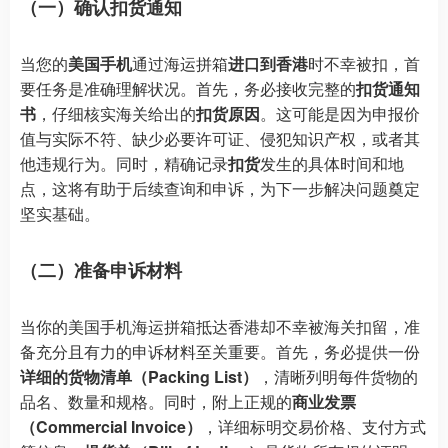
（一）确认扣货通知
当您的
美国手机
通过海运拼箱
进口到香港
时不幸被扣，首
要任务是准确理解状况。首先，务必接收完整的
扣货通知
书
，仔细核实海关给出的
扣货原因
。这可能是因为申报价
值与实际不符、缺少必要许可证、侵犯知识产权，或者其
他违规行为。同时，精确记录
扣货
发生的具体时间和地
点，这将有助于后续查询和申诉，为下一步解决问题奠定
坚实基础。
（二）准备申诉材料
当你的美国手机海运拼箱抵达香港却不幸被海关扣留，准
备充分且有力的申诉材料至关重要。首先，务必提供一份
详细的货物清单（Packing List）
，清晰列明每件货物的
品名、数量和规格。同时，附上正规的
商业发票
（Commercial Invoice）
，详细标明交易价格、支付方式