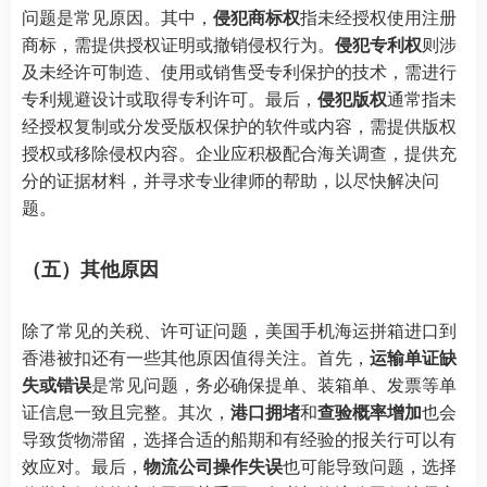
问题是常见原因。其中，
侵犯商标权
指未经授权使用注册
商标，需提供授权证明或撤销侵权行为。
侵犯专利权
则涉
及未经许可制造、使用或销售受专利保护的技术，需进行
专利规避设计或取得专利许可。最后，
侵犯版权
通常指未
经授权复制或分发受版权保护的软件或内容，需提供版权
授权或移除侵权内容。企业应积极配合海关调查，提供充
分的证据材料，并寻求专业律师的帮助，以尽快解决问
题。
（五）其他原因
除了常见的关税、许可证问题，美国手机海运拼箱进口到
香港被扣还有一些其他原因值得关注。首先，
运输单证缺
失或错误
是常见问题，务必确保提单、装箱单、发票等单
证信息一致且完整。其次，
港口拥堵
和
查验概率增加
也会
导致货物滞留，选择合适的船期和有经验的报关行可以有
效应对。最后，
物流公司操作失误
也可能导致问题，选择