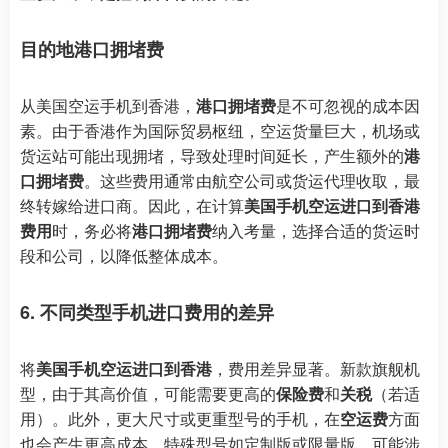
目的地港口拥堵费
从美国空运手机到香港，
港口拥堵费
是不可忽视的成本因
素。由于香港作为国际贸易枢纽，空运货量巨大，机场或
货运站可能出现拥堵，导致处理时间延长，产生额外的
港
口拥堵费
。这些费用通常由航空公司或货运代理收取，最
终转嫁给进口商。因此，在计算
美国手机空运进口到香港
费用
时，务必将
港口拥堵费
纳入考量，选择合适的货运时
段和公司，以降低整体成本。
6. 不同类型手机进口费用的差异
将
美国手机空运进口到香港
，费用差异显著。新款旗舰机
型，由于其高价值，可能需要更高的
保险费
和
关税
（若适
用）。此外，更大尺寸或更重型号的手机，在
空运费
方面
也会产生更高成本。特殊型号如定制版或限量版，可能涉