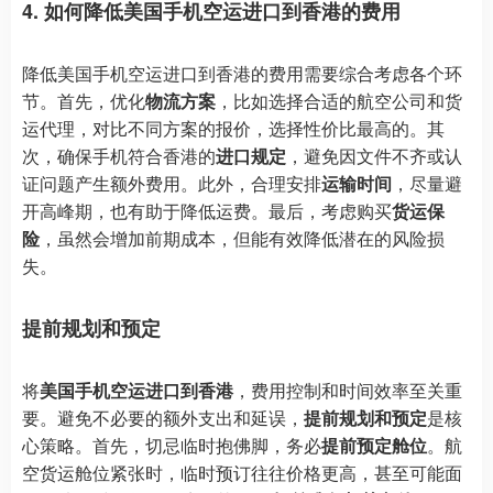
4. 如何降低美国手机空运进口到香港的费用
降低美国手机空运进口到香港的费用需要综合考虑各个环
节。首先，优化
物流方案
，比如选择合适的航空公司和货
运代理，对比不同方案的报价，选择性价比最高的。其
次，确保手机符合香港的
进口规定
，避免因文件不齐或认
证问题产生额外费用。此外，合理安排
运输时间
，尽量避
开高峰期，也有助于降低运费。最后，考虑购买
货运保
险
，虽然会增加前期成本，但能有效降低潜在的风险损
失。
提前规划和预定
将
美国手机空运进口到香港
，费用控制和时间效率至关重
要。避免不必要的额外支出和延误，
提前规划和预定
是核
心策略。首先，切忌临时抱佛脚，务必
提前预定舱位
。航
空货运舱位紧张时，临时预订往往价格更高，甚至可能面