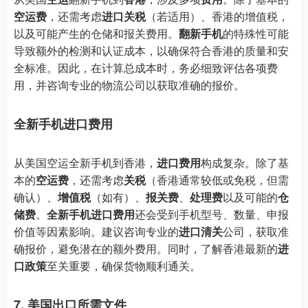
空运费
，还需考虑
进口关税
（若适用）、香港的增值税，
以及可能产生的仓储和报关费用。
翻新手机
的特殊性可能
导致额外的检测和认证成本，以确保符合香港的质量和安
全标准。因此，在计算总成本时，务必细致评估各项费
用，并咨询专业的物流公司以获取准确的报价。
全新手机进口费用
从美国空运全新手机到香港，
进口费用
构成复杂。除了基
本的
空运费
，还需考虑
关税
（香港通常较低或免税，但需
确认）、
增值税
（如有）、
报关费
、
处理费
以及可能的
仓
储费
。
全新手机进口费用
还会受到手机型号、数量、申报
价值等因素影响。建议咨询专业的
进口清关
公司，获取准
确报价，避免潜在的额外费用。同时，了解香港最新的
进
口政策
至关重要，确保货物顺利通关。
7. 美国出口所需文件