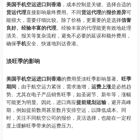
美国手机空运进口到香港
，成本控制是关键。选择合适的
货运代理
直接影响最终费用。不同
货运代理
的
报价差异
可
能很大，需要仔细比较。除了价格，更重要的是选择
信誉
良好、经验丰富的代理
。经验丰富的代理能更有效地处理
清关、报关等复杂流程，避免不必要的延误和额外费用，
确保
手机
安全、快速地到达香港。
淡旺季的影响
美国手机空运进口到香港
的费用受淡旺季影响显著。
旺季
期间
，由于航空运力紧张，需求激增，
运费上涨
是必然趋
势。尤其在电子产品销售旺季，如圣诞节、新年等，涨幅
可能更为明显。因此，进口商应
提前规划运输
，避开高峰
期，例如提前数周甚至数月安排空运，以降低成本。同
时，关注不同航空公司的报价，灵活选择，也能在一定程
度上缓解旺季带来的运费压力。