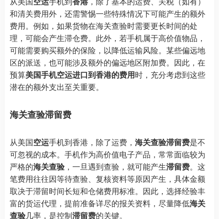
从美国
空运
手机到
香港
，除了基本的运费、关税（如有）
和清关费用外，还需警惕一些特殊情况下可能产生的额外
费用。例如，如果货物在海关查验时需要更长时间的处
理，可能会产生滞仓费。此外，若手机属于高价值物品，
可能需要购买额外的保险，以降低运输风险。某些偏远地
区的派送，也可能涉及额外的偏远地区附加费。因此，在
预算
美国手机空运进口到香港的费用
时，充分考虑到这些
潜在的额外支出至关重要。
海关查验滞留费
从美国
空运
手机到香港，除了运费，
海关查验滞留费
是不
可忽视的成本。手机作为高价值电子产品，常常面临较为
严格的
海关查验
，一旦遇到查验，就可能产生
滞留费
。这
笔费用往往因等待查验、复核资料等原因产生，具体金额
取决于滞留时间长短和仓储费用标准。因此，选择经验丰
富的货运代理，提前准备详尽的报关资料，尽量降低
海关
查验
几率，是控制
滞留费
的关键。