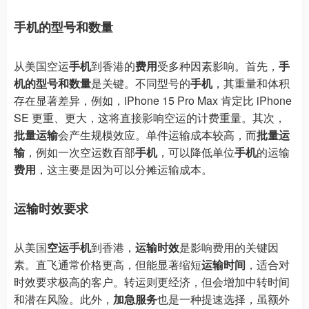
手机的型号和数量
从美国空运
手机
到香港的
费用
受多种因素影响。首先，
手
机的型号和数量
是关键。不同型号的
手机
，其重量和体积
存在显著差异，例如，iPhone 15 Pro Max 肯定比 iPhone
SE 更重、更大，这将直接影响空运的计费重量。其次，
批量运输
会产生规模效应。单件运输成本较高，而
批量运
输
，例如一次空运数百部
手机
，可以降低单位
手机
的运输
费用
，这主要是因为可以分摊运输成本。
运输时效要求
从美国
空运手机
到香港，
运输时效
是影响费用的关键因
素。直飞通常价格更高，但能显著缩短
运输时间
，适合对
时效要求极高的客户。转运则更经济，但会增加中转时间
和潜在风险。此外，
加急服务
也是一种提速选择，虽额外