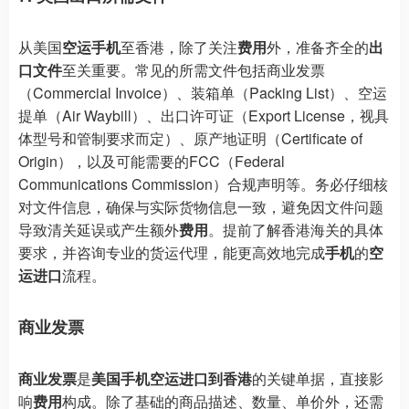
从美国
空运手机
至香港，除了关注
费用
外，准备齐全的
出
口文件
至关重要。常见的所需文件包括商业发票
（Commercial Invoice）、装箱单（Packing List）、空运
提单（Air Waybill）、出口许可证（Export License，视具
体型号和管制要求而定）、原产地证明（Certificate of
Origin），以及可能需要的FCC（Federal
Communications Commission）合规声明等。务必仔细核
对文件信息，确保与实际货物信息一致，避免因文件问题
导致清关延误或产生额外
费用
。提前了解香港海关的具体
要求，并咨询专业的货运代理，能更高效地完成
手机
的
空
运进口
流程。
商业发票
商业发票
是
美国手机空运进口到香港
的关键单据，直接影
响
费用
构成。除了基础的商品描述、数量、单价外，还需