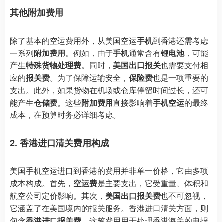
其他附加费用
除了基本的空运费用外，从美国空运
手机
到香港还需考虑
一系列
附加费用
。例如，由于
手机
通常含有
锂电池
，可能
产生
特殊货物处理费
。同时，
美国出口报关
也需要支付相
应的
报关费
。为了保障运输安全，
保险费
也是一项重要的
支出。此外，如果货物在机场或仓库停留时间过长，还可
能产生
仓储费
。这些
附加费用
直接影响着
手机空运
的最终
成本，在预算时务必详细考虑。
2. 香港进口清关费用构成
美国手机空运进口到香港的费用并非单一价格，它由多项
成本构成。首先，
空运费
是主要支出，它受重量、体积和
航空公司定价影响。其次，
美国出口报关费
也不可忽视，
它涵盖了在美国境内的报关服务。香港进口清关方面，则
包含
香港进口报关费
，这笔费用用于处理香港海关的申报