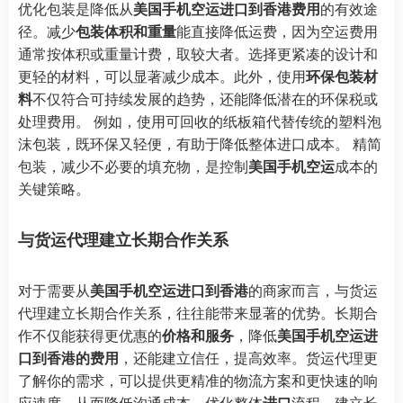
优化包装是降低从
美国手机空运进口到香港费用
的有效途
径。减少
包装体积和重量
能直接降低运费，因为空运费用
通常按体积或重量计费，取较大者。选择更紧凑的设计和
更轻的材料，可以显著减少成本。此外，使用
环保包装材
料
不仅符合可持续发展的趋势，还能降低潜在的环保税或
处理费用。 例如，使用可回收的纸板箱代替传统的塑料泡
沫包装，既环保又轻便，有助于降低整体进口成本。 精简
包装，减少不必要的填充物，是控制
美国手机空运
成本的
关键策略。
与货运代理建立长期合作关系
对于需要从
美国手机空运进口到香港
的商家而言，与货运
代理建立长期合作关系，往往能带来显著的优势。长期合
作不仅能获得更优惠的
价格和服务
，降低
美国手机空运进
口到香港的费用
，还能建立信任，提高效率。货运代理更
了解你的需求，可以提供更精准的物流方案和更快速的响
应速度，从而降低沟通成本，优化整体
进口
流程。建立长