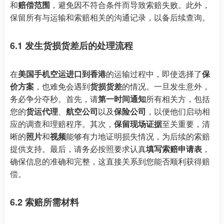
和
赔偿范围
，避免因不符合条件而导致索赔失败。此外，
保留所有与运输和索赔相关的沟通记录，以备后续查询。
6.1 发生货损货差后的处理流程
在
美国手机空运进口到香港
的运输过程中，即使选择了
保
价方案
，也难免会遇到
货损货差
的情况。一旦发生意外，
务必争分夺秒。首先，请
第一时间通知
所有相关方，包括
您的
货运代理
、
航空公司
以及
保险公司
，以便他们启动相
应的调查和理赔程序。其次，
保留现场证据
至关重要，清
晰的
照片
和
视频
能够有力地证明损失情况，为后续的索赔
提供支持。最后，请务必按照要求认真
填写索赔申请表
，
确保信息的准确和完整，这直接关系到您能否顺利获得赔
偿。
6.2 索赔所需材料