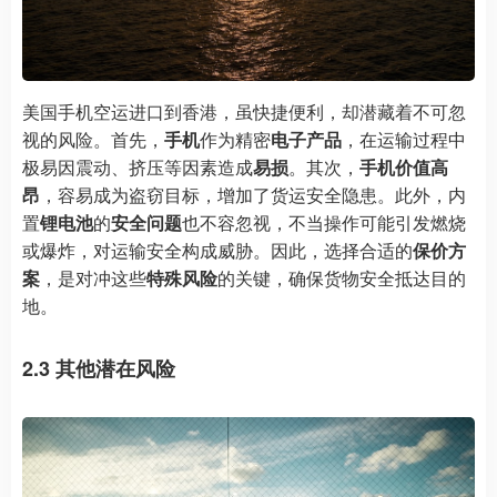
美国手机空运进口到香港，虽快捷便利，却潜藏着不可忽
视的风险。首先，
手机
作为精密
电子产品
，在运输过程中
极易因震动、挤压等因素造成
易损
。其次，
手机价值高
昂
，容易成为盗窃目标，增加了货运安全隐患。此外，内
置
锂电池
的
安全问题
也不容忽视，不当操作可能引发燃烧
或爆炸，对运输安全构成威胁。因此，选择合适的
保价方
案
，是对冲这些
特殊风险
的关键，确保货物安全抵达目的
地。
2.3 其他潜在风险