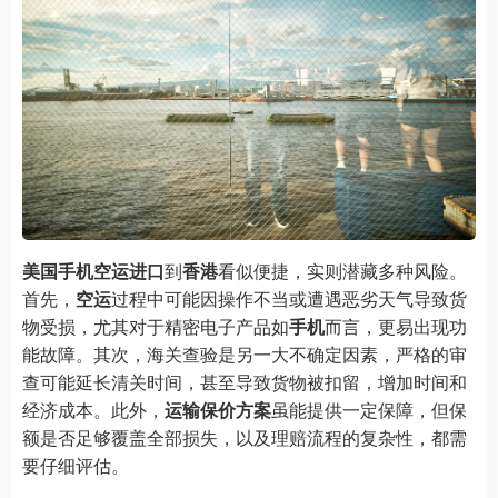
美国手机空运进口
到
香港
看似便捷，实则潜藏多种风险。
首先，
空运
过程中可能因操作不当或遭遇恶劣天气导致货
物受损，尤其对于精密电子产品如
手机
而言，更易出现功
能故障。其次，海关查验是另一大不确定因素，严格的审
查可能延长清关时间，甚至导致货物被扣留，增加时间和
经济成本。此外，
运输保价方案
虽能提供一定保障，但保
额是否足够覆盖全部损失，以及理赔流程的复杂性，都需
要仔细评估。