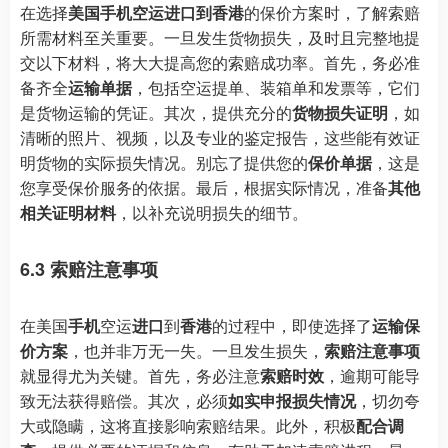
在选择
美国手机空运进口到香港
的保价方案时，了解索赔
所需材料至关重要。一旦发生货物损失，及时且完整地提
交以下材料，将大大提高您的索赔成功率。首先，务必准
备齐全
运输单据
，包括空运提单、装箱单和发票等，它们
是货物运输的凭证。其次，提供充分的
货物损失证明
，如
清晰的照片、视频，以及专业的鉴定报告，这些能有效证
明货物的实际损失情况。别忘了提供您的
保价单据
，这是
您享受保价服务的依据。最后，根据实际情况，准备
其他
相关证明材料
，以补充说明损失的细节。
6.3 索赔注意事项
在美国
手机
空运
进口
到
香港
的过程中，即使选择了
运输保
价方案
，也并非万无一失。一旦发生损失，
索赔注意事项
就显得尤为关键。首先，务必注意
索赔时效
，逾期可能导
致无法获得赔偿。其次，必须
如实申报损失情况
，切勿夸
大或隐瞒，这将直接影响索赔结果。此外，积极
配合调