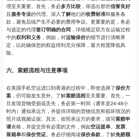
理至关重要。首先，务必
多方比较
，筛选出那些
信誉良好
且
服务专业
的代理。深入
了解
他们的
收费标准
和服务条
款，避免后续产生不必要的费用争议。更重要的是，务必
与选定的代理
签订明确的合同
，详细规定双方在运输过程
中的
权利和义务
，例如，对
运输保价
的细节进行清晰界
定，以此确保您的权益得到充分保障，最大程度降低风
险。
六、索赔流程与注意事项
在美国手机空运进口到香港的过程中，即使选择了
保价方
案
，仍可能发生意外。了解
索赔流程
至关重要。首先，一
旦发现货物受损或丢失，务必第一时间（通常是24-48小
时内）通知承运方，并提供详细的货物信息和损坏情况的
照片或视频证据。其次，按照承运方的要求，填写
索赔申
请
表格，并提交所有必需的文件，例如
空运提单
、
发票
、
装箱单
和
保价凭证
。务必仔细阅读
保价条款
，了解
免赔额