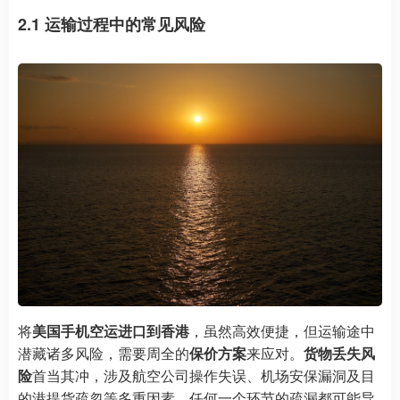
2.1 运输过程中的常见风险
将
美国手机空运进口到香港
，虽然高效便捷，但运输途中
潜藏诸多风险，需要周全的
保价方案
来应对。
货物丢失风
险
首当其冲，涉及航空公司操作失误、机场安保漏洞及目
的港提货疏忽等多重因素，任何一个环节的疏漏都可能导