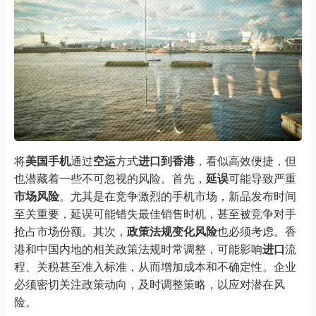
将
美国手机
通过
空运
方式
进口到香港
，看似高效便捷，但
也潜藏着一些不可忽视的风险。首先，
延误
可能导致严重
市场风险
。尤其是在竞争激烈的手机市场，新品发布时间
至关重要，延误可能错失最佳销售时机，甚至被竞争对手
抢占市场份额。其次，
政策法规变化风险
也必须考虑。香
港和中国内地的相关政策法规时常调整，可能影响
进口
流
程、关税甚至准入标准，从而增加成本和不确定性。企业
必须密切关注政策动向，及时调整策略，以应对潜在风
险。