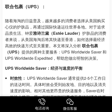
联合包裹（UPS）：
随着海淘的日益普及，越来越多的消费者选择从美国购买
心仪的护肤品，再通过国际快递运往世界各地。对于追求
品质生活、钟爱
雅诗兰黛（Estée Lauder）
护肤品的消费
者来说，从美国海淘后将其快递至香港，如何选择最经济
高效的快递方式至关重要。本文将深入分析
联合包裹
（UPS）
提供的两种主要服务：UPS Worldwide Saver 和
UPS Worldwide Expedited，帮助您做出明智的决策。
UPS Worldwide Saver：经济与速度的平衡
时效性：
UPS Worldwide Saver 通常提供2-5个工作日
的送达时间。具体时效会受到始发地、目的地以及清关
速度的影响。相对其他更昂贵的快递服务，Saver在时
效性上略逊一筹，但对于对时间要求不是特别紧急的货
物来说，仍是一个不错的选择。请务必在下单前查询最
电话咨询
微信客服
新的预计送达时间，以确保符合您的预期。