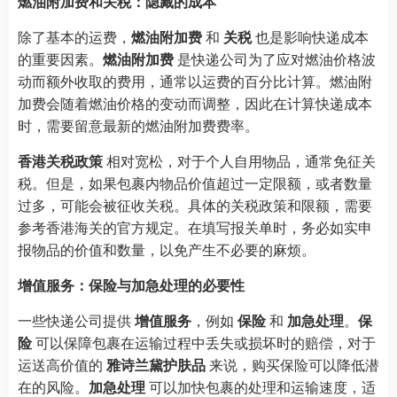
燃油附加费和关税：隐藏的成本
除了基本的运费，
燃油附加费
和
关税
也是影响快递成本
的重要因素。
燃油附加费
是快递公司为了应对燃油价格波
动而额外收取的费用，通常以运费的百分比计算。燃油附
加费会随着燃油价格的变动而调整，因此在计算快递成本
时，需要留意最新的燃油附加费费率。
香港关税政策
相对宽松，对于个人自用物品，通常免征关
税。但是，如果包裹内物品价值超过一定限额，或者数量
过多，可能会被征收关税。具体的关税政策和限额，需要
参考香港海关的官方规定。在填写报关单时，务必如实申
报物品的价值和数量，以免产生不必要的麻烦。
增值服务：保险与加急处理的必要性
一些快递公司提供
增值服务
，例如
保险
和
加急处理
。
保
险
可以保障包裹在运输过程中丢失或损坏时的赔偿，对于
运送高价值的
雅诗兰黛护肤品
来说，购买保险可以降低潜
在的风险。
加急处理
可以加快包裹的处理和运输速度，适