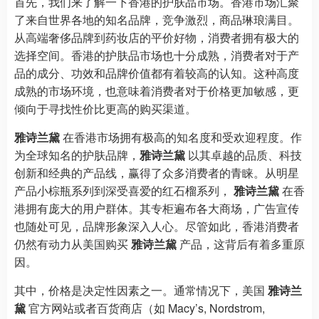
首先，我们来了解一下香港的护肤品市场。香港市场汇聚
了来自世界各地的知名品牌，竞争激烈，商品琳琅满目。
从高端奢侈品牌到药妆店的平价好物，消费者拥有极大的
选择空间。香港的护肤品市场也十分成熟，消费者对于产
品的成分、功效和品牌价值都有着较高的认知。这种高度
成熟的市场环境，也意味着消费者对于价格更加敏感，更
倾向于寻找性价比更高的购买渠道。
雅诗兰黛
在香港市场拥有极高的知名度和受欢迎程度。作
为全球知名的护肤品牌，
雅诗兰黛
以其卓越的品质、科技
创新和经典的产品线，赢得了众多消费者的青睐。从明星
产品小棕瓶系列到深受喜爱的红石榴系列，
雅诗兰黛
在香
港拥有庞大的用户群体。其专柜遍布各大商场，广告宣传
也随处可见，品牌形象深入人心。尽管如此，香港消费者
仍然有动力从美国购买
雅诗兰黛
产品，这背后有着多重原
因。
其中，价格是决定性因素之一。通常情况下，美国
雅诗兰
黛
官方网站或者百货商店（如 Macy’s, Nordstrom,