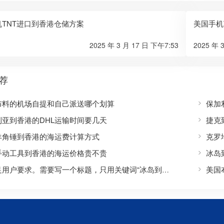
TNT进口到香港仓储方案
美国手机
2025 年 3 月 17 日 下午7:53
2025 年 
荐
布料的机场自提和自己派送哪个划算
保加
利亚到香港的DHL运输时间要几天
捷克
羊角锤到香港的海运费计算方式
克罗
手动工具到香港的海运价格贵不贵
冰岛
美国
要满足用户要求。需要写一个标题，只用关键词“冰岛到香港的快递运输中怎么防金属件生锈”，且正文约800字，正文要包含SEO长尾方向，自然覆盖价格、流程、条件、选择标准、适合人群、常见问题、注意事项、避坑建议、对比参考、地区/场景/行业属性、用户口语化问题等。开头前100字内出现核心关键词，然后使用Markdown二级标题划分3-6个主体章节，每个标题尽量包含核心词或变体，可以使用三级标题。结尾可用总结。需要具体有逻辑。