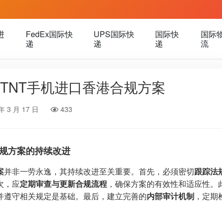
进
FedEx国际快
UPS国际快
国际快
国际
递
递
递
流
TNT手机进口香港合规方案
年 3 月 17 日
433
规方案的持续改进
案
并非一劳永逸，其持续改进至关重要。首先，必须密切
跟踪法
次，应
定期审查与更新合规流程
，确保方案的有效性和适应性。
并遵守相关规定是基础。最后，建立完善的
内部审计机制
，定期
。