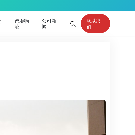
物
跨境物
公司新
联系我
流
闻
们