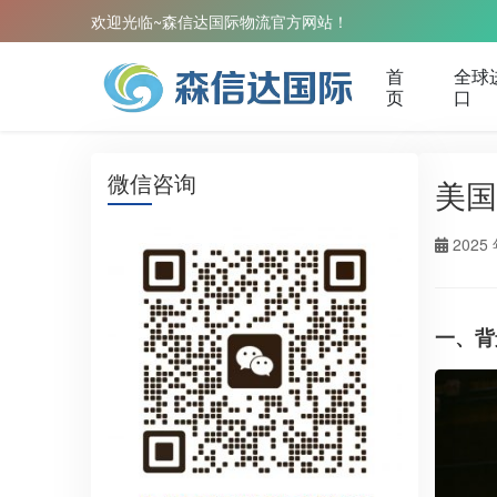
欢迎光临~森信达国际物流官方网站！
首
全球
页
口
微信咨询
美国
2025 
一、背