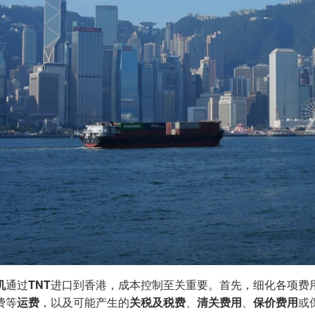
机
通过
TNT
进口到香港，成本控制至关重要。首先，细化各项费
费等
运费
，以及可能产生的
关税及税费
、
清关费用
、
保价费用
或