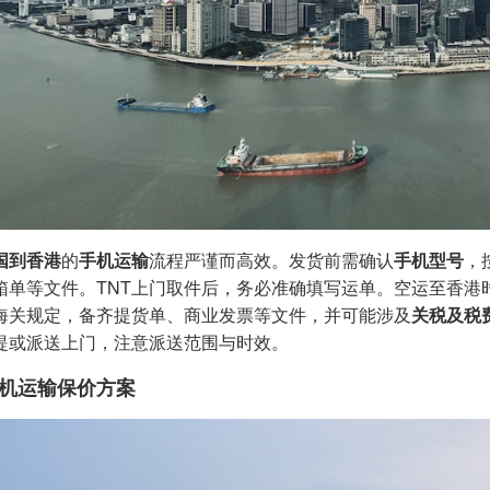
国到香港
的
手机运输
流程严谨而高效。发货前需确认
手机型号
，
箱单等文件。TNT上门取件后，务必准确填写运单。空运至香港
海关规定，备齐提货单、商业发票等文件，并可能涉及
关税及税
提或派送上门，注意派送范围与时效。
机运输保价方案