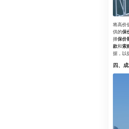
将高价
供的
保
择
保价
款
和
索
据，以
四、成