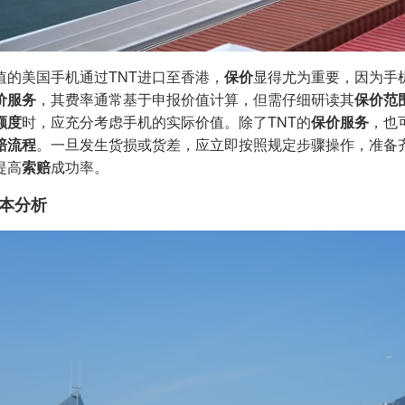
值的美国手机通过TNT进口至香港，
保价
显得尤为重要，因为手
价服务
，其费率通常基于申报价值计算，但需仔细研读其
保价范
额度
时，应充分考虑手机的实际价值。除了TNT的
保价服务
，也
赔流程
。一旦发生货损或货差，应立即按照规定步骤操作，准备
提高
索赔
成功率。
本分析