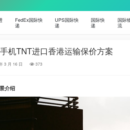
进
FedEx国际快
UPS国际快
国际快
国际
递
递
递
流
手机TNT进口香港运输保价方案
年 3 月 16 日
373
景介绍