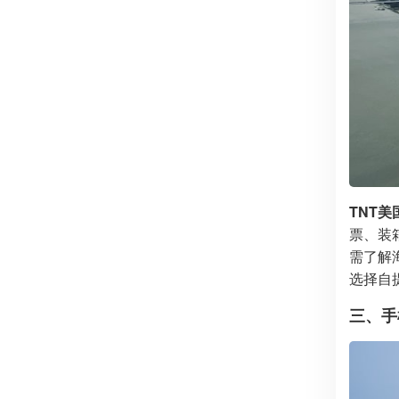
TNT美
票、装
需了解
选择自
三、手