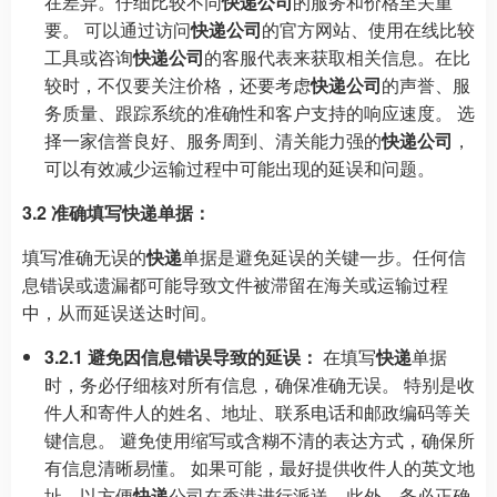
在差异。仔细比较不同
快递公司
的服务和价格至关重
要。 可以通过访问
快递公司
的官方网站、使用在线比较
工具或咨询
快递公司
的客服代表来获取相关信息。在比
较时，不仅要关注价格，还要考虑
快递公司
的声誉、服
务质量、跟踪系统的准确性和客户支持的响应速度。 选
择一家信誉良好、服务周到、清关能力强的
快递公司
，
可以有效减少运输过程中可能出现的延误和问题。
3.2 准确填写快递单据：
填写准确无误的
快递
单据是避免延误的关键一步。任何信
息错误或遗漏都可能导致文件被滞留在海关或运输过程
中，从而延误送达时间。
3.2.1 避免因信息错误导致的延误：
在填写
快递
单据
时，务必仔细核对所有信息，确保准确无误。 特别是收
件人和寄件人的姓名、地址、联系电话和邮政编码等关
键信息。 避免使用缩写或含糊不清的表达方式，确保所
有信息清晰易懂。 如果可能，最好提供收件人的英文地
址，以方便
快递
公司在香港进行派送。此外，务必正确