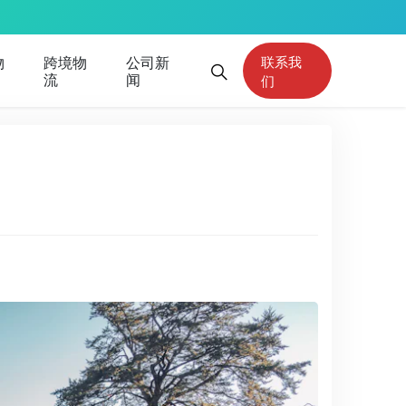
物
跨境物
公司新
联系我
流
闻
们