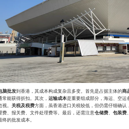
电脑批发
到香港，其成本构成复杂且多变。首先是占据主体的
商
通常能获得折扣。其次，
运输成本
是重要组成部分，海运、空运
忽视。
关税及税费
方面，虽香港进口关税较低，但仍需仔细确认
理费、报关费、文件处理费等。最后，还需注意
仓储费
、
包装费
最终的批发成本。