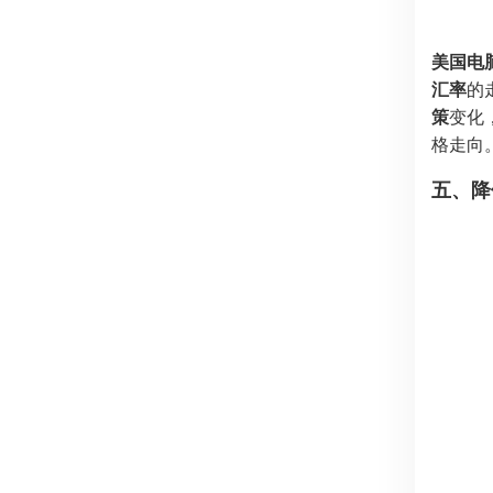
美国电
汇率
的
策
变化
格走向
五、降