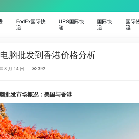
进
FedEx国际快
UPS国际快
国际快
国际
递
递
递
流
电脑批发到香港价格分析
年 3 月 14 日
392
脑批发市场概况：美国与香港