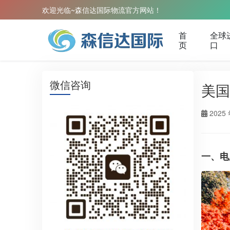
欢迎光临~森信达国际物流官方网站！
首
全球
页
口
微信咨询
美国
2025 
一、电