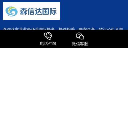
森信达主营业务涵盖国际快递、快件报关、邮寄包裹、转运公司及国
际物流等全链条服务。作为FEDEX、UPS、DHL、TNT等国际快递巨
头的深度合作伙伴，公司整合了全球专线资源，为客户提供极具竞争
电话咨询
微信客服
力的运输方案。
服务特点
全球进口
FedEx国际快递
UPS 国际快递
国际物流