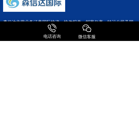
森信达主营业务涵盖国际快递、快件报关、邮寄包裹、转运公司及国
际物流等全链条服务。作为FEDEX、UPS、DHL、TNT等国际快递巨
头的深度合作伙伴，公司整合了全球专线资源，为客户提供极具竞争
电话咨询
微信客服
力的运输方案。
服务特点
全球进口
FedEx国际快递
UPS 国际快递
国际物流
关注我们