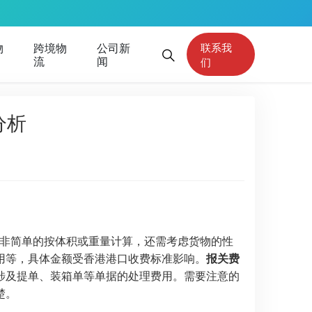
物
跨境物
公司新
联系我
流
闻
们
分析
非简单的按体积或重量计算，还需考虑货物的性
用等，具体金额受香港港口收费标准影响。
报关费
涉及提单、装箱单等单据的处理费用。需要注意的
楚。