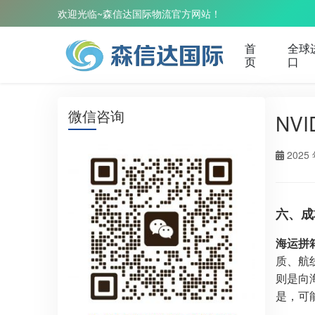
欢迎光临~森信达国际物流官方网站！
首
全球
页
口
微信咨询
NV
2025 
六、成
海运拼
质、航
则是向
是，可