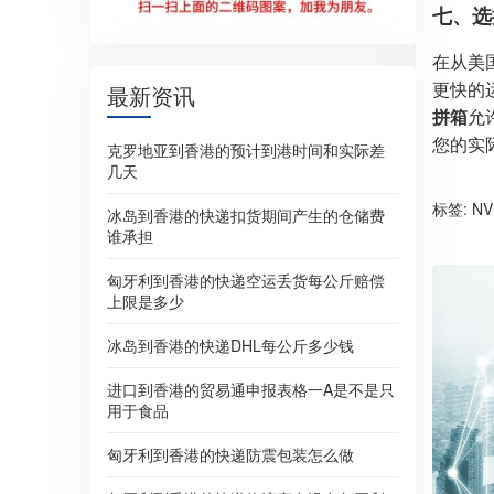
七、选
在从美
更快的
最新资讯
拼箱
允
您的实
克罗地亚到香港的预计到港时间和实际差
几天
标签:
N
冰岛到香港的快递扣货期间产生的仓储费
谁承担
匈牙利到香港的快递空运丢货每公斤赔偿
上限是多少
冰岛到香港的快递DHL每公斤多少钱
进口到香港的贸易通申报表格一A是不是只
用于食品
匈牙利到香港的快递防震包装怎么做