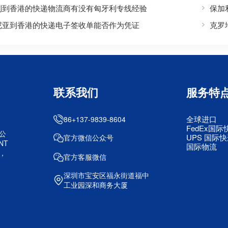
利到香港的快递物流商有没有匈牙利专线经验
保加
尼亚到香港的快递电子签收单能否作为凭证
克罗
联系我们
服务特
全球进口
86+137-9839-8604
FedEx国际
公
UPS 国际
官方微信公众号
NT
国际物流
，
官方客服微信
深圳市宝安区福永街道福中
工业园深和商务大厦