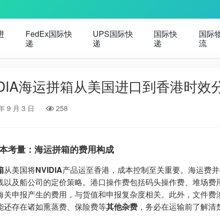
进
FedEx国际快
UPS国际快
国际快
国际
递
递
递
流
IDIA海运拼箱从美国进口到香港时效
年 9 月 3 日
258
本考量：海运拼箱的费用构成
箱
从美国将
NVIDIA
产品运至香港，成本控制至关重要。海运费并
线以及船公司的定价策略。港口操作费包括码头操作费、堆场费
海关申报产生的费用，与货值和申报复杂度相关。此外，文件费
能还存在诸如熏蒸费、保险费等
其他杂费
，务必在运输前了解清