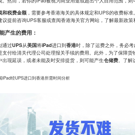
税。然而，若你的iPad被视为商业用途或超出个人自用范围，
税和税费金额
，需要参考香港海关的具体规定和UPS的收费标准
建议提前咨询UPS客服或查阅香港海关官方网站，了解最新政策
能产生的费用：
划通过
UPS
从
美国
将
iPad
进口到
香港
时，除了运费之外，务必考
是支付给清关代理公司处理报关手续的费用。此外，为了保障货
中出现延误，或者未能及时安排提货，则可能产生
仓储费
。了解
国iPad经UPS进口到香港所需时间分析