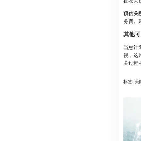
征收关
预估
关
务费。
其他可
当您计
视，这
关过程
标签:
美