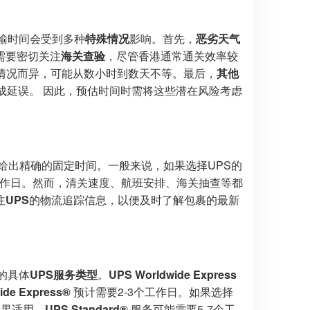
输时间会受到多种
特殊情况
影响。首先，
恶劣天气
需要密切关注
海关查验
，尽管香港通常通关效率较
体情况而异，可能从数小时到数天不等。最后，
其他
成延误。 因此，预估时间时需将这些潜在风险考虑
给出精确的固定时间。一般来说，如果选择UPS的
个工作日。然而，清关速度、航班安排、海关抽查等都
注
UPS
的物流追踪信息，以便及时了解包裹的最新
的具体
UPS服务类型
。
UPS Worldwide Express
ide Express®
预计需要2-3个工作日。如果选择
如果适用，
UPS Standard®
服务可能需要5-7个工