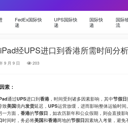
进
FedEx国际快
UPS国际快
国际快
国际
递
递
递
流
iPad经UPS进口到香港所需时间分
年 9 月 9 日
203
因素：
Pad
通过
UPS
进口到
香港
，时间受到诸多因素影响，其中
节假日
导致
美国
境内
发货
延迟，
UPS
运营放缓，进而影响整体运输时间
另一方面，
香港
的
节假日
，如农历新年和公众假期，则会直接影
口
时间时，务必将
美国
和
香港
两地的
节假日
因素纳入考量，避免