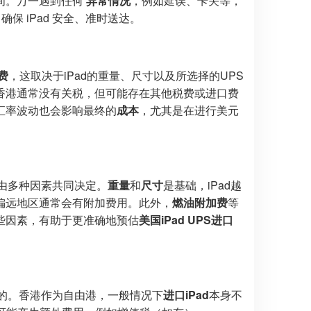
间。万一遇到任何
异常情况
，例如延误、卡关等，
 iPad 安全、准时送达。
费
，这取决于iPad的重量、尺寸以及所选择的UPS
香港通常没有关税，但可能存在其他税费或进口费
汇率波动也会影响最终的
成本
，尤其是在进行美元
由多种因素共同决定。
重量
和
尺寸
是基础，iPad越
偏远地区通常会有附加费用。此外，
燃油附加费
等
些因素，有助于更准确地预估
美国iPad UPS进口
的。香港作为自由港，一般情况下
进口iPad
本身不