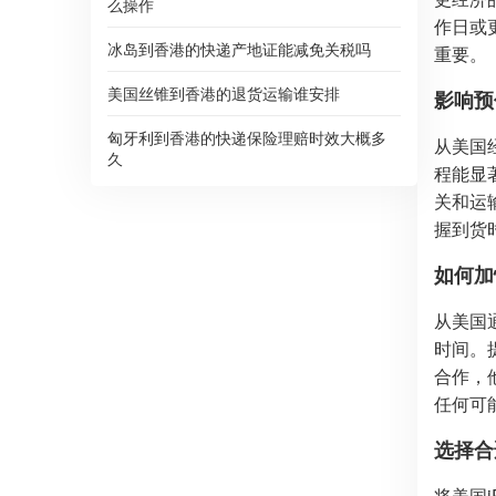
么操作
作日或
冰岛到香港的快递产地证能减免关税吗
重要。
美国丝锥到香港的退货运输谁安排
影响预
匈牙利到香港的快递保险理赔时效大概多
从美国
久
程能显
关和运
握到货
如何加
从美国
时间。
合作，
任何可
选择合
将美国