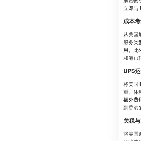
解货物
立即与
成本考
从美国
服务类
用。此
和港币
UPS
将美国i
重、体
额外费
到香港
关税与
将美国购