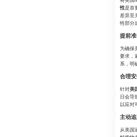
性
是首
差异至
牲部分
提前准
为确保美
要求，
系，明
合理安
针对
美国
日会导
以应对
主动追
从美国