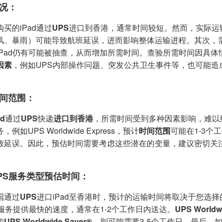
况：
买的iPad通过
UPS
进口到香港，通常时间较短。然而，实际运
风、暴雨）可能导致航班延误，进而影响整体运输进程。其次，
iPad仍有可能被抽查，从而增加所需时间。查验所需时间因具
因素
，例如UPS内部操作问题、突发公共卫生事件等，也可能造
间范围：
d
通过
UPS
快递
进口到香港
，所需时间受到多种因素影响，难以
例如UPS Worldwide Express，预计
时间范围
可能在1-3
致延误。因此，预估时间需要考虑这些潜在的变量，建议密切关
PS服务类型预估时间：
国通过
UPS
进口iPad至香港时，预计的运输时间将取决于您选择
服务提供最快的速度，通常在1-2个工作日内送达。
UPS Worldw
的
UPS Worldwide Saver®
，则可能需要3-5个工作日。最后，