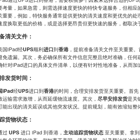
要考量，如果急需，则需选择速度更快的特快专递服务，但相应
关重要，例如，特快服务通常提供更快的清关速度和更优先的处
速度换取更低的价格，或是选择更昂贵但更快速的服务，都取决
备清关文件：
国iPad经
UPS
顺利
进口
到
香港
，提前准备清关文件至关重要。
避免遗漏。其次，务必确保所有文件信息完整且绝对准确，任何
确针对iPad进口的具体文件清单，以便有针对性地准备，从而加
排发货时间：
iPad
经
UPS
进口到
香港
的时间，合理安排发货至关重要。首先
致运输需求激增，从而延缓物流速度。其次，
尽早安排发货
是关
可能出现的清关延误或其他突发状况。提前规划，能有效缩短整
踪货物状态：
通过
UPS
进口 iPad 到香港，
主动追踪货物状态
至关重要。拿