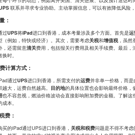
在每个环节的动态，例如离开美国、清关进展、以及预计送达时
UPS
联系并寻求专业协助。主动掌握信息，可以有效降低风险，确保
量：
通过
UPS
将
iPad
进口到香港，成本考量涉及多个方面。首先是
运
型（例如，特快或经济）。其次，需要考虑
关税
和
增值税
，虽然
外，还需留意
清关
费用，包括报关行费用及相关手续费。最后，
转换时。
运费计算方式：
Pad通过
UPS
进口到香港，所需支付的
运费
并非单一价格，而是
积越大，运费自然越高。
目的地
的具体位置也会影响最终价格，
用
也不容忽视，燃油价格波动会直接影响附加费的金额。了解这
的成本。
税费：
买的iPad通过UPS进口到香港，
关税和税费
问题是不得不考虑