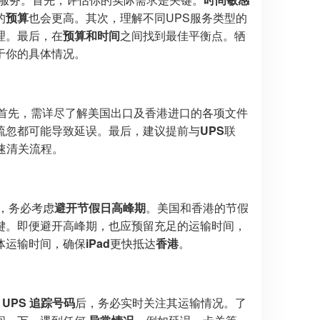
的
预算
也会更高。其次，理解不同UPS服务类型的
理。最后，在
预算和时间
之间找到最佳平衡点。牺
于你的具体情况。
首先，需详尽了解美国出口及香港进口的各项文件
疏忽都可能导致延误。最后，建议提前与
UPS
联
速清关流程。
，务必考虑
避开节假日高峰期
。美国和香港的节假
键。即便避开高峰期，也应预留充足的运输时间，
体运输时间，确保
iPad
更快抵达
香港
。
到
UPS 追踪号码
后，务必实时关注其运输情况。了