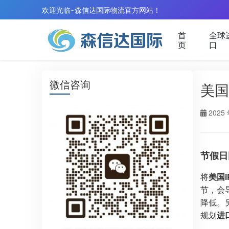
欢迎光临~森信达国际物流官方网站！
首
全球
页
口
微信咨询
美国
2025 
节假日
将
美国i
节，会
降低。
规划
进