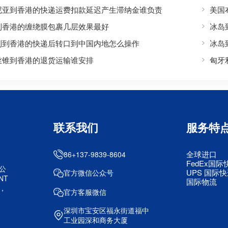
尼亚到香港的快递运费扣款延迟产生滞纳金谁负责
美国
到香港的缠绕膜包裹几层效果最好
冰岛
利到香港的快递后转口到中国内地怎么操作
冰岛
丝锥到香港的退货运输谁安排
匈牙
联系我们
服务特
全球进口
86+137-9839-8604
FedEx国际
公
UPS 国际
官方微信公众号
NT
国际物流
，
官方客服微信
深圳市宝安区福永街道福中
工业园深和商务大厦