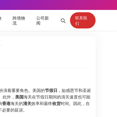
物
跨境物
公司新
联系我
流
闻
们
析
扮演着重要角色。美国的
节假日
，如感恩节和圣诞
。此外，
美国
海关在节假日期间的清关速度也可能
响
香港
海关的
清关
效率和最终
收货
时间。因此，在
不必要的延误。