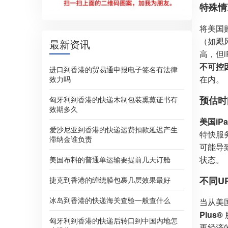
特殊情
将美国购
（如飓
最新资讯
高，但
不可控
进口到香港的贸易通申报电子签名有法律
在内。
效力吗
预估时
匈牙利到香港的快递木制包装熏蒸证书有
效期多久
美国iPa
爱沙尼亚到香港的快递运费扣款延迟产生
特快服务，
滞纳金谁负责
可能导
状态。
美国布料的普通单运输要提前几天订舱
不同U
捷克到香港的缠绕膜包裹几层效果最好
冰岛到香港的快递海关查验一般查什么
当从美
Plus®
匈牙利到香港的快递后转口到中国内地怎
更经济