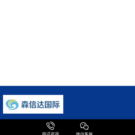
森信达主营业务涵盖国际快递、快件报关、邮寄包裹、转运公司及国
际物流等全链条服务。作为FEDEX、UPS、DHL、TNT等国际快递巨
电话咨询
微信客服
头的深度合作伙伴，公司整合了全球专线资源，为客户提供极具竞争