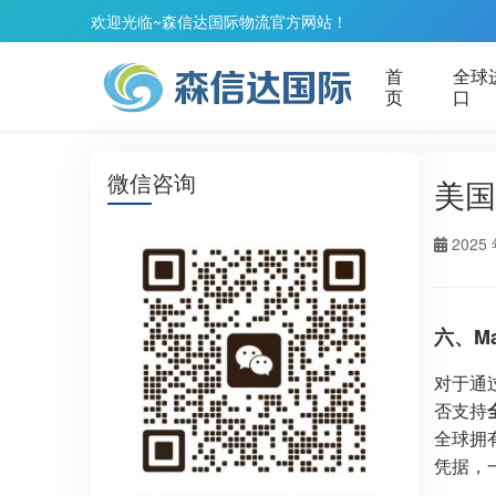
欢迎光临~森信达国际物流官方网站！
首
全球
页
口
微信咨询
美国
2025 
六、M
对于通
否支持
全球拥
凭据，