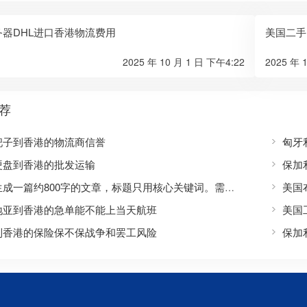
务器DHL进口香港物流费用
美国二手
2025 年 10 月 1 日 下午4:22
2025 年 
荐
耙子到香港的物流商信誉
匈牙
硬盘到香港的批发运输
保加
美国
需要生成一篇约800字的文章，标题只用核心关键词。需要包含正文，格式要求：标题，三个划线，正文，三个划线。正文需要覆盖SEO长尾方向，自然覆盖价格/流程等。开头段前100字出现核心关键词。使用##二级标题划分3-6个主体章节，每个##标题尽量包含核心词或变体。结尾段可用##总结。内容具体。
地亚到香港的急单能不能上当天航班
美国
到香港的保险保不保战争和罢工风险
保加