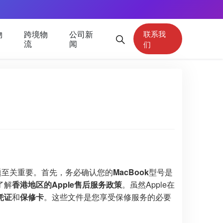
物
跨境物
公司新
联系我
流
闻
们
题至关重要。首先，务必确认您的
MacBook
型号是
了解
香港地区的Apple售后服务政策
。虽然Apple在
凭证
和
保修卡
。这些文件是您享受保修服务的必要